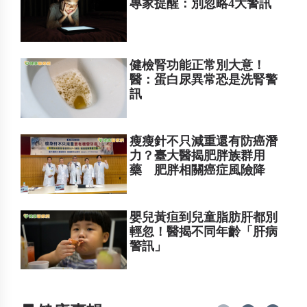
專家提醒：別忽略4大警訊
健檢腎功能正常別大意！
醫：蛋白尿異常恐是洗腎警
訊
瘦瘦針不只減重還有防癌潛
力？臺大醫揭肥胖族群用
藥 肥胖相關癌症風險降
嬰兒黃疸到兒童脂肪肝都別
輕忽！醫揭不同年齡「肝病
警訊」