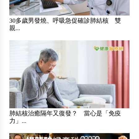
30多歲男發燒、呼吸急促確診肺結核 雙
親...
肺結核治癒隔年又復發？ 當心是「免疫
力」...