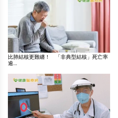
比肺結核更難纏！ 「非典型結核」死亡率
逾...