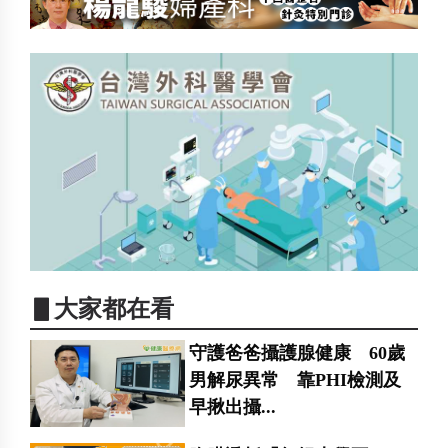
▋大家都在看
守護爸爸攝護腺健康 60歲
男解尿異常 靠PHI檢測及
早揪出攝...