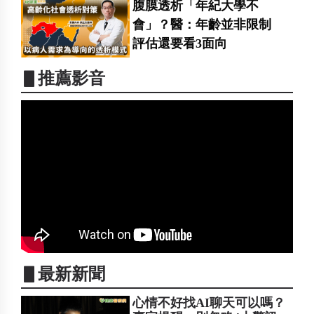
腹膜透析「年紀大學不
會」？醫：年齡並非限制
評估還要看3面向
▋推薦影音
▋最新新聞
心情不好找AI聊天可以嗎？