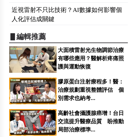
近視雷射不只比技術？AI數據如何影響個
人化評估成關鍵
▋編輯推薦
大面積雷射光生物調節治療
有哪些應用？醫解析疼痛照
護與運動恢復
膠原蛋白注射療程多！醫：
治療規劃重視整體評估 個
別需求也納考...
高齡社會攝護腺癌增！台日
交流提升醫療品質 盼推動
局部治療標準...