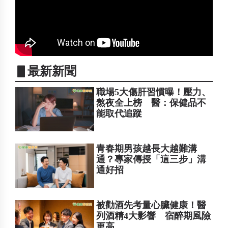
▋最新新聞
職場5大傷肝習慣曝！壓力、
熬夜全上榜 醫：保健品不
能取代追蹤
青春期男孩越長大越難溝
通？專家傳授「這三步」溝
通好招
被勸酒先考量心臟健康！醫
列酒精4大影響 宿醉期風險
更高