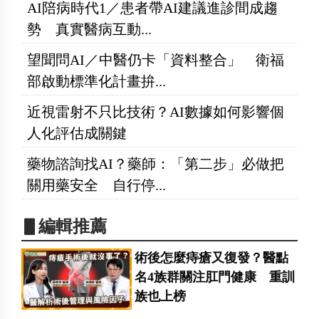
AI陪病時代1／患者帶AI建議進診間成趨
勢 真實醫病互動...
望聞問AI／中醫仍卡「資料整合」 衛福
部啟動標準化計畫拚...
近視雷射不只比技術？AI數據如何影響個
人化評估成關鍵
藥物諮詢找AI？藥師：「第二步」必做把
關用藥安全 自行停...
▋編輯推薦
術後怎麼痔瘡又復發？醫點
名4族群關注肛門健康 重訓
族也上榜