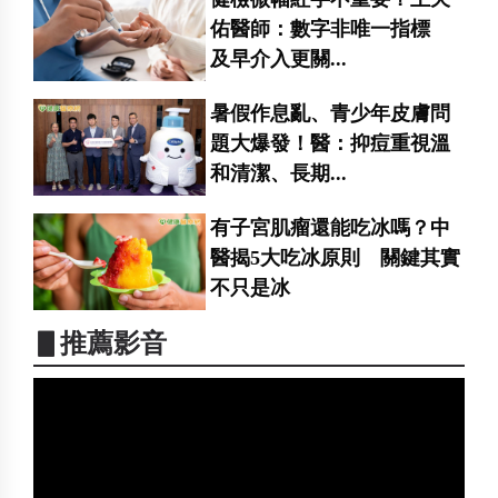
佑醫師：數字非唯一指標
及早介入更關...
暑假作息亂、青少年皮膚問
題大爆發！醫：抑痘重視溫
和清潔、長期...
有子宮肌瘤還能吃冰嗎？中
醫揭5大吃冰原則 關鍵其實
不只是冰
▋推薦影音