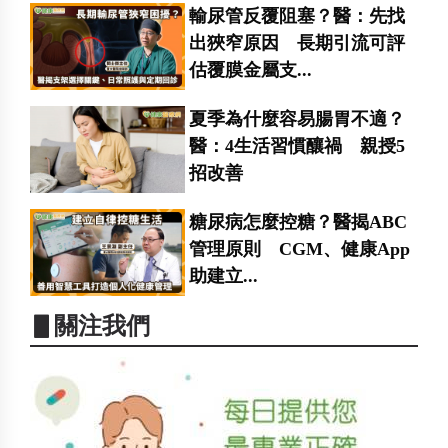
輸尿管反覆阻塞？醫：先找
出狹窄原因 長期引流可評
估覆膜金屬支...
夏季為什麼容易腸胃不適？
醫：4生活習慣釀禍 親授5
招改善
糖尿病怎麼控糖？醫揭ABC
管理原則 CGM、健康App
助建立...
▋關注我們