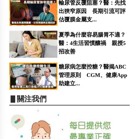
輸尿管反覆阻塞？醫：先找
出狹窄原因 長期引流可評
估覆膜金屬支...
夏季為什麼容易腸胃不適？
醫：4生活習慣釀禍 親授5
招改善
糖尿病怎麼控糖？醫揭ABC
管理原則 CGM、健康App
助建立...
▋關注我們