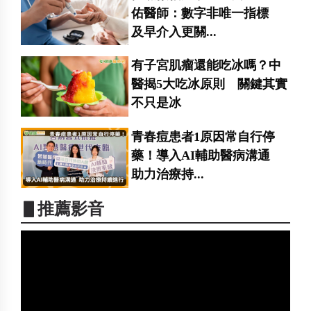
佑醫師：數字非唯一指標
及早介入更關...
有子宮肌瘤還能吃冰嗎？中
醫揭5大吃冰原則 關鍵其實
不只是冰
青春痘患者1原因常自行停
藥！導入AI輔助醫病溝通
助力治療持...
▋推薦影音