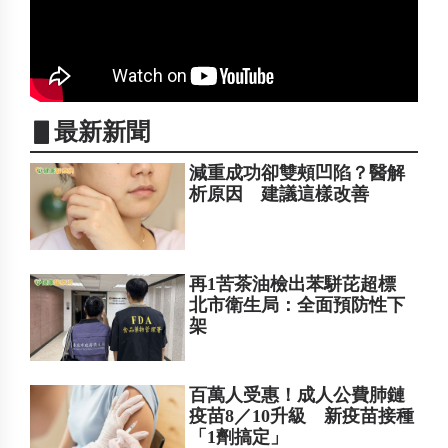
▋最新新聞
減重成功卻雙頰凹陷？醫解
析原因 建議這樣改善
再1苦茶油檢出苯駢芘超標
北市衛生局：全面預防性下
架
百萬人受惠！成人公費肺鏈
疫苗8／10升級 新疫苗接種
「1劑搞定」