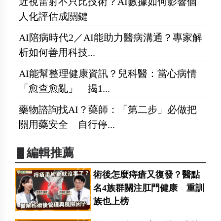
近視雷射不只比技術？AI數據如何影響個
人化評估成關鍵
AI陪病時代2／AI能助力醫病溝通？專家解
析如何善用科技...
AI能幫整理健康資訊？兒科醫：當心病情
「愈查愈亂」 揭1...
藥物諮詢找AI？藥師：「第二步」必做把
關用藥安全 自行停...
▋編輯推薦
術後怎麼痔瘡又復發？醫點
名4族群關注肛門健康 重訓
族也上榜