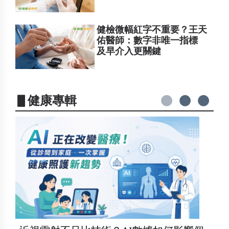
健檢微幅紅字不重要？王天
佑醫師：數字非唯一指標
及早介入更關鍵
▋健康專輯