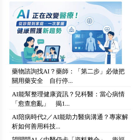
藥物諮詢找AI？藥師：「第二步」必做把
關用藥安全 自行停...
AI能幫整理健康資訊？兒科醫：當心病情
「愈查愈亂」 揭1...
AI陪病時代2／AI能助力醫病溝通？專家解
析如何善用科技...
望聞問AI／中醫仍卡「資料整合」 衛福