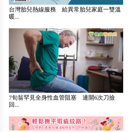
台灣胎兒熱線服務 給異常胎兒家庭一雙溫
暖...
7旬翁罕見全身性血管阻塞 連開6次刀撿
回...