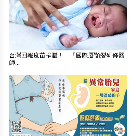
台灣回報疫苗捐贈！ 「國際唇顎裂研修醫
師...