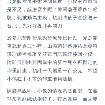
只是眼看著手術時間逼近，小傑的體重還
是不足，該怎麼辦呢？陳國鼎憑著多年經
驗，化被動為主動，規劃將孩子直接送來
台北，先好好養胖再開刀。
於是北醫附醫啟動醫療外接行動，光是開
車就超過三小時，由協調師蔡宛祐及專科
護理師潘禕琳至花蓮門諾醫院接回小傑，
隨即展開由跨團隊中的新生兒科所擬定的
增重計畫，預計一天增重一百公克，希望
小傑在手術前的體重能夠達標。
陳國鼎說明，小傑的情況為雙側裂，在唇
顎裂裡組織缺損較多、較為嚴重，而且雙