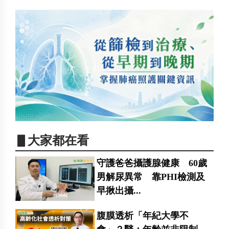
▋大家都在看
守護爸爸攝護腺健康 60歲
男解尿異常 靠PHI檢測及
早揪出攝...
腹膜透析「年紀大學不