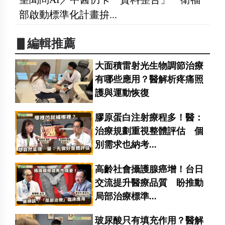
部啟動標準化計畫拚...
▋編輯推薦
大面積雷射光生物調節治療
有哪些應用？醫解析疼痛照
護與運動恢復
膠原蛋白注射療程多！醫：
治療規劃重視整體評估 個
別需求也納考...
高齡社會攝護腺癌增！台日
交流提升醫療品質 盼推動
局部治療標準...
玻尿酸只有填充作用？醫解