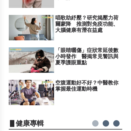
唱歌助紓壓？研究揭壓力荷
爾蒙降 推測對免疫功能、
大腦健康有潛在益處
「眼睛曬傷」症狀常延後數
小時發作 醫揭常見警訊與
夏季護眼重點
空腹運動好不好？中醫教你
掌握最佳運動時機
▋健康專輯