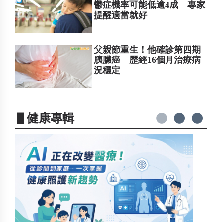
鬱症機率可能低逾4成 專家
提醒適當就好
父親節重生！他確診第四期
胰臟癌 歷經16個月治療病
況穩定
▋健康專輯