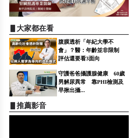
▋大家都在看
腹膜透析「年紀大學不
會」？醫：年齡並非限制
評估還要看3面向
守護爸爸攝護腺健康 60歲
男解尿異常 靠PHI檢測及
早揪出攝...
▋推薦影音