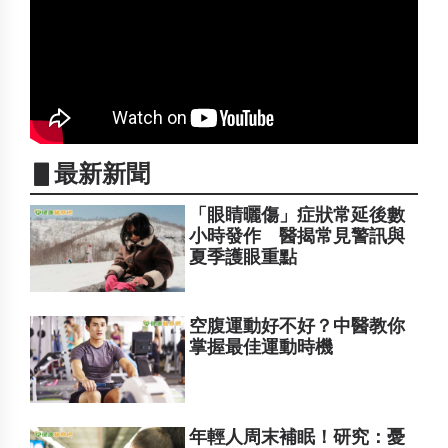
▋最新新聞
「眼睛曬傷」症狀常延後數
小時發作 醫揭常見警訊與
夏季護眼重點
空腹運動好不好？中醫教你
掌握最佳運動時機
年輕人周末補眠！研究：憂