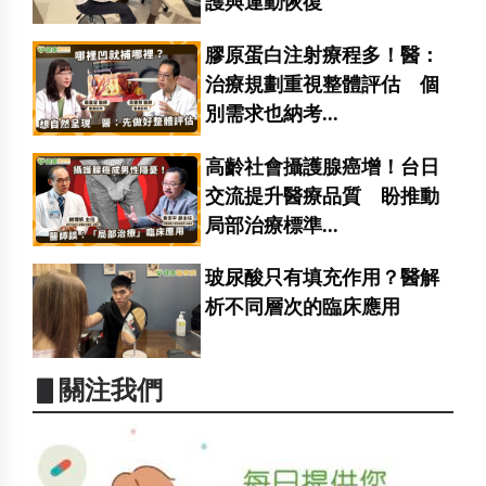
護與運動恢復
膠原蛋白注射療程多！醫：
治療規劃重視整體評估 個
別需求也納考...
高齡社會攝護腺癌增！台日
交流提升醫療品質 盼推動
局部治療標準...
玻尿酸只有填充作用？醫解
析不同層次的臨床應用
▋關注我們