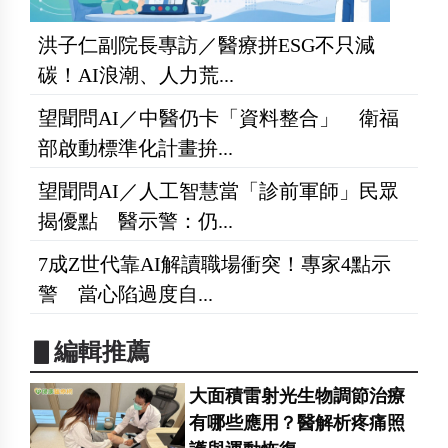
洪子仁副院長專訪／醫療拼ESG不只減
碳！AI浪潮、人力荒...
望聞問AI／中醫仍卡「資料整合」 衛福
部啟動標準化計畫拚...
望聞問AI／人工智慧當「診前軍師」民眾
揭優點 醫示警：仍...
7成Z世代靠AI解讀職場衝突！專家4點示
警 當心陷過度自...
▋編輯推薦
大面積雷射光生物調節治療
有哪些應用？醫解析疼痛照