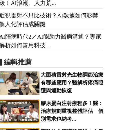
碳！AI浪潮、人力荒...
近視雷射不只比技術？AI數據如何影響
個人化評估成關鍵
AI陪病時代2／AI能助力醫病溝通？專家
解析如何善用科技...
▋編輯推薦
大面積雷射光生物調節治療
有哪些應用？醫解析疼痛照
護與運動恢復
膠原蛋白注射療程多！醫：
治療規劃重視整體評估 個
別需求也納考...