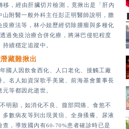
肝轉移，經由肝臟切片檢測，竟揪出是「肝內
中山附醫一般外科主任彭正明醫師說明，膽
免疫療法等，林小姐歷經切除腫瘤與多種化
癌透過免疫治療合併化療，將淋巴侵犯程度
，持續穩定追蹤中。
狀潛藏難揪出
近年國人因飲食西化、人口老化、接觸工廠
升。名人如資深歌手美黛、前海基會董事長
應元等都因此逝世。
狀不明顯，如消化不良、腹部悶痛、食慾不
。多數病友等到出現黃疸、全身搔癢、尿液
查，導致國內有60-70%患者確診時已是