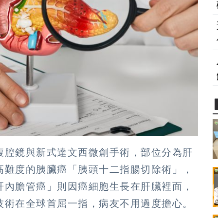
腹腔鏡與新式達文西微創手術，部位分為肝
高難度的胰臟癌「胰頭十二指腸切除術」，
肝內膽管癌」則因癌細胞生長在肝臟裡面，
技術在全球首屈一指，病友不用過度擔心。