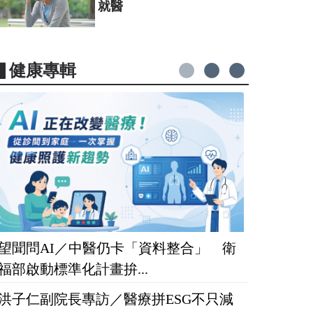
就醫
▋健康專輯
望聞問AI／中醫仍卡「資料整合」 衛
福部啟動標準化計畫拚...
洪子仁副院長專訪／醫療拼ESG不只減