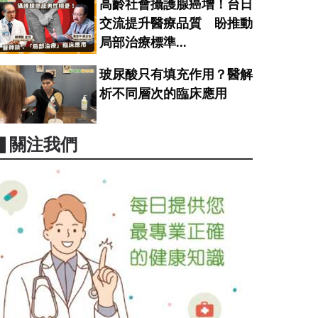
高齡社會攝護腺癌增！台日
交流提升醫療品質 盼推動
局部治療標準...
玻尿酸只有填充作用？醫解
析不同層次的臨床應用
▋關注我們