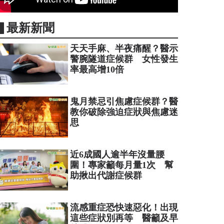
▋最新新聞
天天手麻、半夜痛醒？醫示
警腕隧道症候群 女性發生
率最高增10倍
鬼月禁忌引焦慮症候群？醫
教你破除強迫症狀與焦慮迷
思
近6成國人逾半年沒量腰
圍！專家籲每月量1次 幫
助揪出代謝症候群
流感重症恐快速惡化！出現
這些症狀別再等 醫籲及早