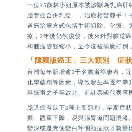
一位45歲林小姐原本被診斷為乳癌
膽管癌合併乳癌」，治療相當棘手！
道癌治療方式包括手術切除、化療、
療，2年後仍然復發，後來針對膽道
和腫瘤雙雙縮小，至今沒被病魔打倒
「隱藏版癌王」三大類別 症
台灣每年新增逾2千名膽道癌患者，
化學藥劑等因素，導致發生率逐年攀
辜振甫之子辜啟允、前駐泰國代表李
膽道癌有以下3種主要類別，早期症
振、體重下降，易與腸胃道問題混淆
變深或是糞便變白等明顯症狀才就醫檢