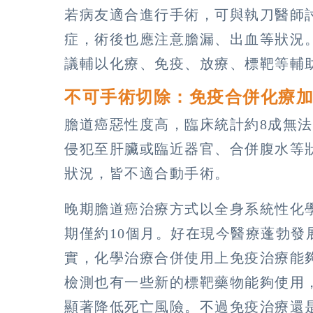
若病友適合進行手術，可與執刀醫師
症，術後也應注意膽漏、出血等狀況
議輔以化療、免疫、放療、標靶等輔
不可手術切除：免疫合併化療
膽道癌惡性度高，臨床統計約8成無
侵犯至肝臟或臨近器官、合併腹水等
狀況，皆不適合動手術。
晚期膽道癌治療方式以全身系統性化
期僅約10個月。好在現今醫療蓬勃發
實，化學治療合併使用上免疫治療能
檢測也有一些新的標靶藥物能夠使用
顯著降低死亡風險。不過免疫治療還