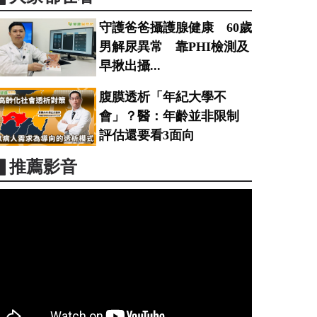
守護爸爸攝護腺健康 60歲
男解尿異常 靠PHI檢測及
早揪出攝...
腹膜透析「年紀大學不
會」？醫：年齡並非限制
評估還要看3面向
▋推薦影音