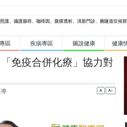
照護
、
攝護腺癌
、
咖啡因
、
腹膜透析
、
清新門診
、
腕隧道症候群
專區
疾病專區
圖說健康
健康
 「免疫合併化療」協力對
報導
+