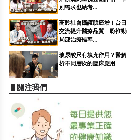
別需求也納考...
高齡社會攝護腺癌增！台日
交流提升醫療品質 盼推動
局部治療標準...
玻尿酸只有填充作用？醫解
析不同層次的臨床應用
▋關注我們