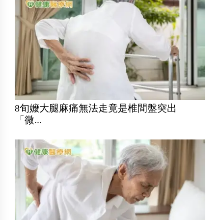
8旬嬤大腿麻痛無法走竟是椎間盤突出
「微...