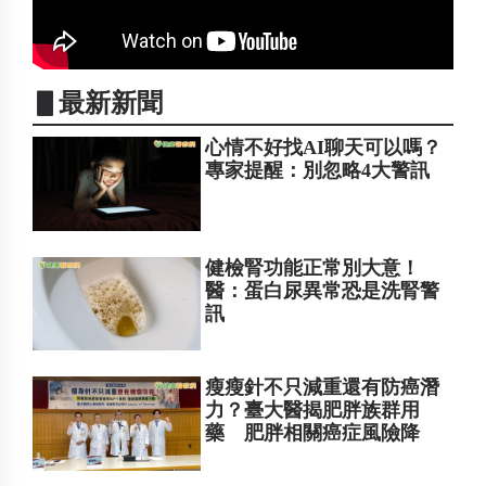
▋最新新聞
心情不好找AI聊天可以嗎？
專家提醒：別忽略4大警訊
健檢腎功能正常別大意！
醫：蛋白尿異常恐是洗腎警
訊
瘦瘦針不只減重還有防癌潛
力？臺大醫揭肥胖族群用
藥 肥胖相關癌症風險降