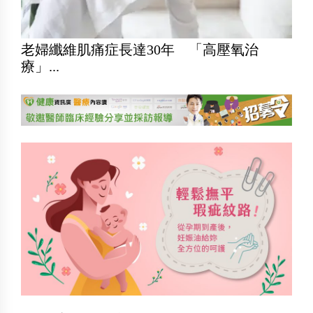
老婦纖維肌痛症長達30年 「高壓氧治
療」...