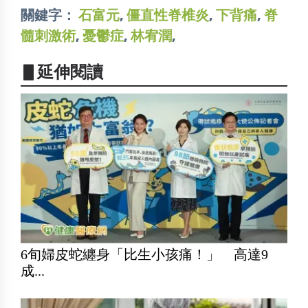
關鍵字：
石富元
,
僵直性脊椎炎
,
下背痛
,
脊
髓刺激術
,
憂鬱症
,
林宥潤
,
▋延伸閱讀
6旬婦皮蛇纏身「比生小孩痛！」 高達9
成...