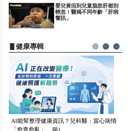
嬰兒黃疸到兒童脂肪肝都別
輕忽！醫揭不同年齡「肝病
警訊」
▋健康專輯
AI能幫整理健康資訊？兒科醫：當心病情
「愈查愈亂」 揭1...