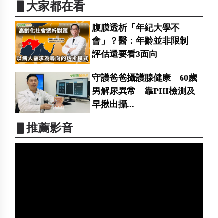
▋大家都在看
腹膜透析「年紀大學不
會」？醫：年齡並非限制
評估還要看3面向
守護爸爸攝護腺健康 60歲
男解尿異常 靠PHI檢測及
早揪出攝...
▋推薦影音