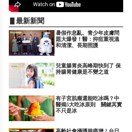
▋最新新聞
暑假作息亂、青少年皮膚問
題大爆發！醫：抑痘重視溫
和清潔、長期照護
兒童腸胃炎高峰期快到了 保
持腸胃健康是不變之道
有子宮肌瘤還能吃冰嗎？中
醫揭5大吃冰原則 關鍵其實
不只是冰
高齡社會攝護腺癌增！台日