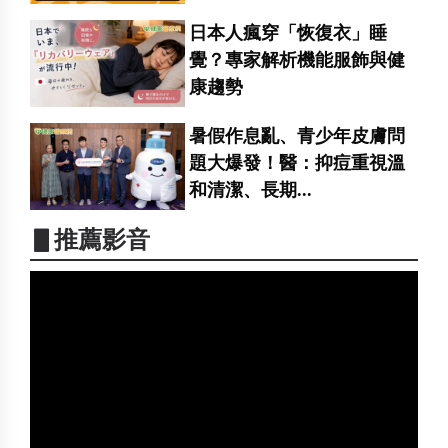
日本人瘋穿「恢復衣」睡
覺？專家解析機能服飾與健
康趨勢
暑假作息亂、青少年皮膚問
題大爆發！醫：抑痘重視溫
和清潔、長期...
▋推薦影音