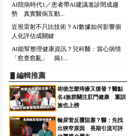
AI陪病時代1／患者帶AI建議進診間成趨
勢 真實醫病互動...
近視雷射不只比技術？AI數據如何影響個
人化評估成關鍵
AI能幫整理健康資訊？兒科醫：當心病情
「愈查愈亂」 揭1...
▋編輯推薦
術後怎麼痔瘡又復發？醫點
名4族群關注肛門健康 重訓
族也上榜
輸尿管反覆阻塞？醫：先找
出狹窄原因 長期引流可評