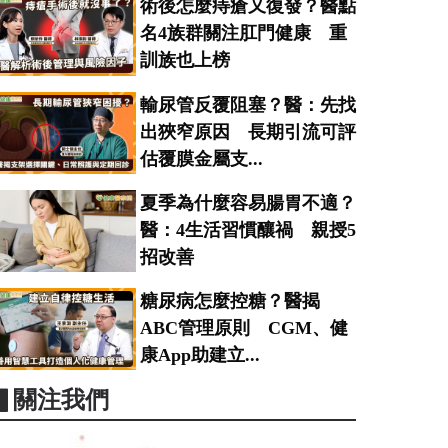
術後怎麼痔瘡又復發？醫點
名4族群關注肛門健康 重
訓族也上榜
輸尿管反覆阻塞？醫：先找
出狹窄原因 長期引流可評
估覆膜金屬支...
夏季為什麼容易腸胃不適？
醫：4生活習慣釀禍 親授5
招改善
糖尿病怎麼控糖？醫揭
ABC管理原則 CGM、健
康App助建立...
▋關注我們