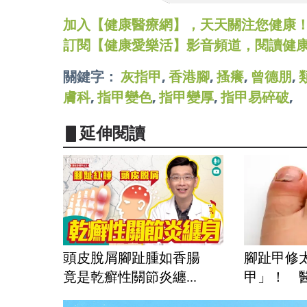
加入【健康醫療網】，天天關注您健康！LINE
訂閱【健康愛樂活】影音頻道，閱讀健
關鍵字：
灰指甲
,
香港腳
,
搔癢
,
曾德朋
,
膚科
,
指甲變色
,
指甲變厚
,
指甲易碎破
,
▋延伸閱讀
頭皮脫屑腳趾腫如香腸
腳趾甲修
竟是乾癬性關節炎纏...
甲」！ 醫