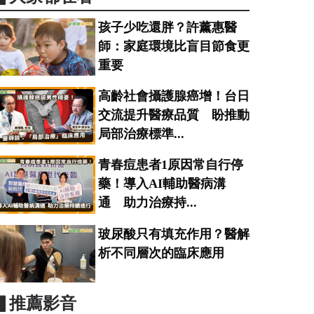
孩子少吃還胖？許薰惠醫
師：家庭環境比盲目節食更
重要
高齡社會攝護腺癌增！台日
交流提升醫療品質 盼推動
局部治療標準...
青春痘患者1原因常自行停
藥！導入AI輔助醫病溝
通 助力治療持...
玻尿酸只有填充作用？醫解
析不同層次的臨床應用
▋推薦影音