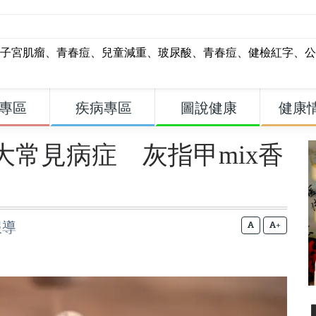
子宮肌瘤
、
青春痘
、
兒童減重
、
玻尿酸
、
青春痘
、
健檢紅字
、
公
專區
疾病專區
圖說健康
健康
大常見病症 灰指甲mix香
報導
+