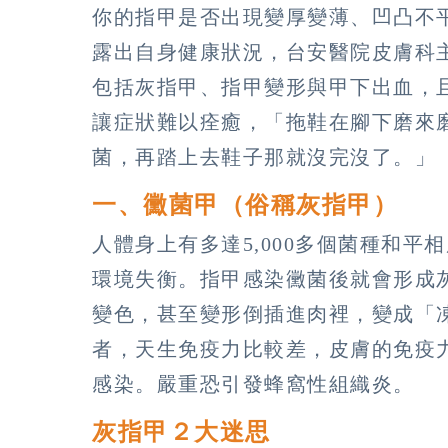
你的指甲是否出現變厚變薄、凹凸不
露出自身健康狀況，台安醫院皮膚科
包括灰指甲、指甲變形與甲下出血，
讓症狀難以痊癒，「拖鞋在腳下磨來
菌，再踏上去鞋子那就沒完沒了。」
一、黴菌甲（俗稱灰指甲）
人體身上有多達5,000多個菌種和
環境失衡。指甲感染黴菌後就會形成
變色，甚至變形倒插進肉裡，變成「
者，天生免疫力比較差，皮膚的免疫
感染。嚴重恐引發蜂窩性組織炎。
灰指甲２大迷思