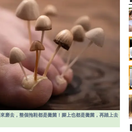
磨來磨去，整個拖鞋都是黴菌！腳上也都是黴菌，再踏上去