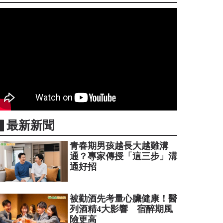
▋最新新聞
青春期男孩越長大越難溝
通？專家傳授「這三步」溝
通好招
被勸酒先考量心臟健康！醫
列酒精4大影響 宿醉期風
險更高