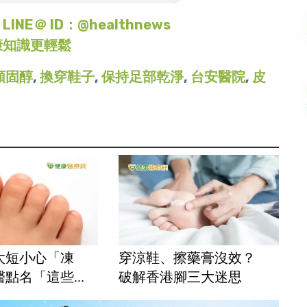
＠ ID：@healthnews
康知識更輕鬆
類固醇
,
換穿鞋子
,
保持足部乾淨
,
台安醫院
,
皮
太短小心「凍
穿涼鞋、擦藥膏沒效？
點名「這些...
破解香港腳三大迷思