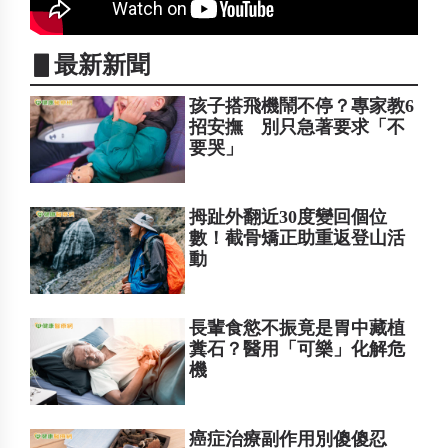
▋最新新聞
孩子搭飛機鬧不停？專家教6
招安撫 別只急著要求「不
要哭」
拇趾外翻近30度變回個位
數！截骨矯正助重返登山活
動
長輩食慾不振竟是胃中藏植
糞石？醫用「可樂」化解危
機
癌症治療副作用別傻傻忍