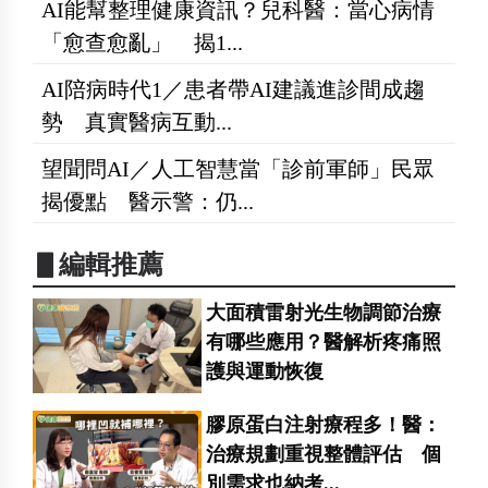
AI能幫整理健康資訊？兒科醫：當心病情
「愈查愈亂」 揭1...
AI陪病時代1／患者帶AI建議進診間成趨
勢 真實醫病互動...
望聞問AI／人工智慧當「診前軍師」民眾
揭優點 醫示警：仍...
▋編輯推薦
大面積雷射光生物調節治療
有哪些應用？醫解析疼痛照
護與運動恢復
膠原蛋白注射療程多！醫：
治療規劃重視整體評估 個
別需求也納考...