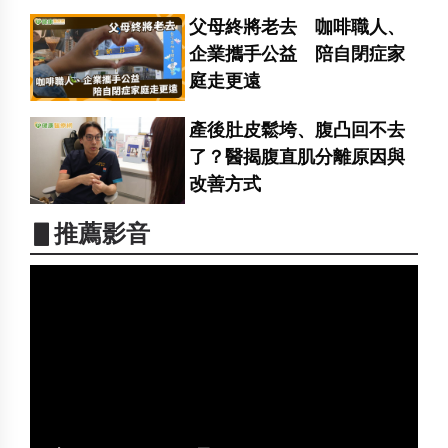
父母終將老去 咖啡職人、
企業攜手公益 陪自閉症家
庭走更遠
產後肚皮鬆垮、腹凸回不去
了？醫揭腹直肌分離原因與
改善方式
▋推薦影音