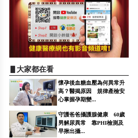
▋大家都在看
懷孕後血糖血壓為何異常升
高？醫揭原因 規律產檢安
心掌握孕期變...
守護爸爸攝護腺健康 60歲
男解尿異常 靠PHI檢測及
早揪出攝...