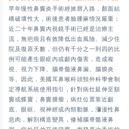
早年慢性鼻竇炎手術經掀唇入路，顏面結
構破壞性大，術後患者臉腫麻情況嚴重；
近二十年鼻竇內視鏡手術已經是治療主
流，無疤痕且有效降低出血風險、減少住
院及復原天數，但仍有千分之一到四的比
例可能產生眼眶內或顱內傷害，造成複
視、視力下降、腦脊髓液鼻漏、腦膜炎
等。因此，美國耳鼻喉科頭頸外科學會制
定導航系統使用指引，針對病灶延伸至額
竇或蝶竇，鼻竇腫瘤，病灶位置靠近顱
底、眼眶、視神經或內頸動脈，瀰漫性鼻
息肉，解剖構造變異，修補腦脊髓液鼻