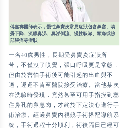
傅嘉祥醫師表示，慢性鼻竇炎常見症狀包含鼻塞、嗅
覺下降、流膿鼻涕、鼻涕倒流、慢性咳嗽、頭痛或臉
部脹痛等症狀
一名40歲男性，長期受鼻竇炎症狀所
苦，不僅沒了嗅覺，張口呼吸更是常態，
但由於害怕手術後可能引起的出血與不
適，遲遲不肯至醫院接受治療。當他某次
在洗臉時發現，竟然甚至可用手指摸到塞
住鼻孔的鼻息肉，才終於下定決心進行手
術治療。經過鼻竇內視鏡手術搭配導航系
統，手術過程十分順利，術後隔日已經可