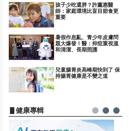
孩子少吃還胖？許薰惠醫
師：家庭環境比盲目節食更
重要
暑假作息亂、青少年皮膚問
題大爆發！醫：抑痘重視溫
和清潔、長期照護
兒童腸胃炎高峰期快到了 保
持腸胃健康是不變之道
▋健康專輯