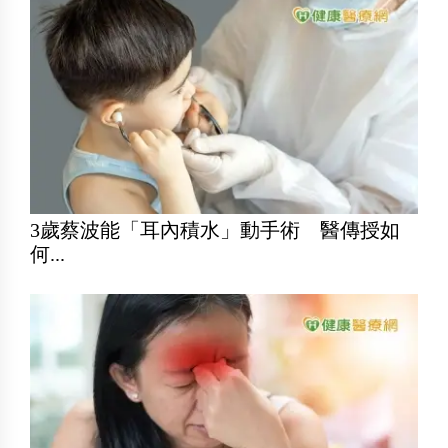
3歲蔡波能「耳內積水」動手術 醫傳授如
何...