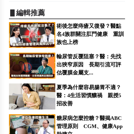
▋編輯推薦
術後怎麼痔瘡又復發？醫點
名4族群關注肛門健康 重訓
族也上榜
輸尿管反覆阻塞？醫：先找
出狹窄原因 長期引流可評
估覆膜金屬支...
夏季為什麼容易腸胃不適？
醫：4生活習慣釀禍 親授5
招改善
糖尿病怎麼控糖？醫揭ABC
管理原則 CGM、健康App