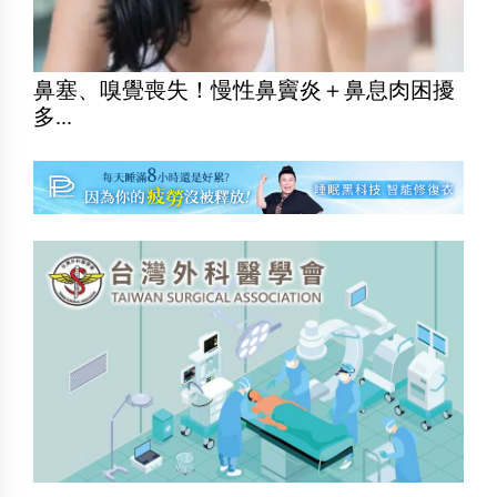
鼻塞、嗅覺喪失！慢性鼻竇炎＋鼻息肉困擾
多...