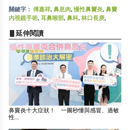
關鍵字：
傅嘉祥
,
鼻息肉
,
慢性鼻竇炎
,
鼻竇
內視鏡手術
,
耳鼻喉部
,
鼻科
,
林口長庚
,
▋延伸閱讀
鼻竇炎十大症狀！ 一圖秒懂與感冒、過敏
性...