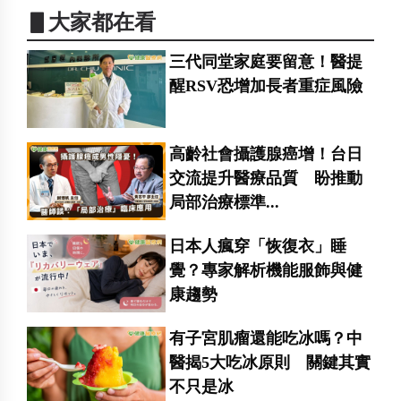
▋大家都在看
三代同堂家庭要留意！醫提
醒RSV恐增加長者重症風險
高齡社會攝護腺癌增！台日
交流提升醫療品質 盼推動
局部治療標準...
日本人瘋穿「恢復衣」睡
覺？專家解析機能服飾與健
康趨勢
有子宮肌瘤還能吃冰嗎？中
醫揭5大吃冰原則 關鍵其實
不只是冰