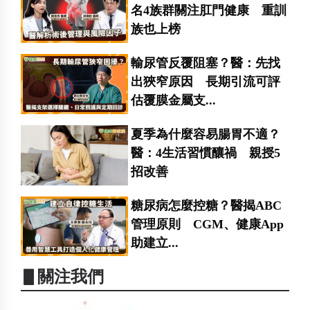
名4族群關注肛門健康 重訓
族也上榜
輸尿管反覆阻塞？醫：先找
出狹窄原因 長期引流可評
估覆膜金屬支...
夏季為什麼容易腸胃不適？
醫：4生活習慣釀禍 親授5
招改善
糖尿病怎麼控糖？醫揭ABC
管理原則 CGM、健康App
助建立...
▋關注我們