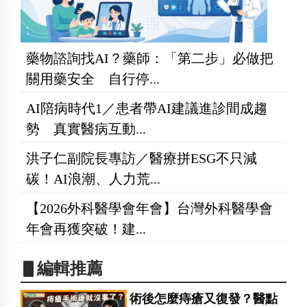
藥物諮詢找AI？藥師：「第二步」必做把
關用藥安全 自行停...
AI陪病時代1／患者帶AI建議進診間成趨
勢 真實醫病互動...
洪子仁副院長專訪／醫療拼ESG不只減
碳！AI浪潮、人力荒...
【2026外科醫學會年會】台灣外科醫學會
年會再獲突破！建...
▋編輯推薦
術後怎麼痔瘡又復發？醫點