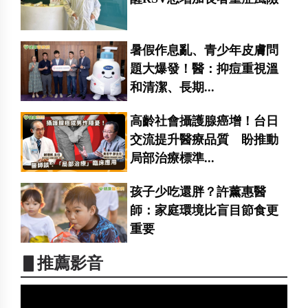
暑假作息亂、青少年皮膚問
題大爆發！醫：抑痘重視溫
和清潔、長期...
高齡社會攝護腺癌增！台日
交流提升醫療品質 盼推動
局部治療標準...
孩子少吃還胖？許薰惠醫
師：家庭環境比盲目節食更
重要
▋推薦影音