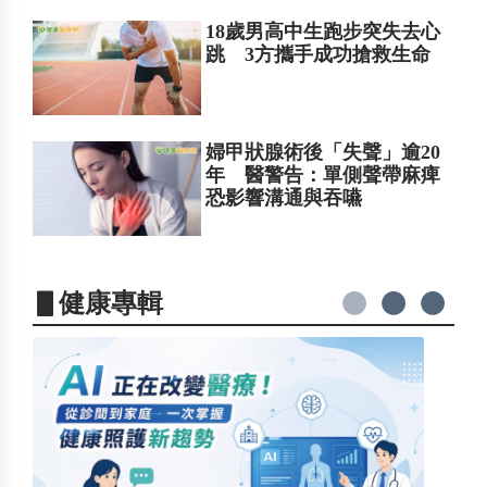
18歲男高中生跑步突失去心
跳 3方攜手成功搶救生命
婦甲狀腺術後「失聲」逾20
年 醫警告：單側聲帶麻痺
恐影響溝通與吞嚥
▋健康專輯