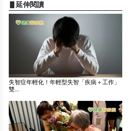
▋延伸閱讀
失智症年輕化！年輕型失智「疾病＋工作」
雙...