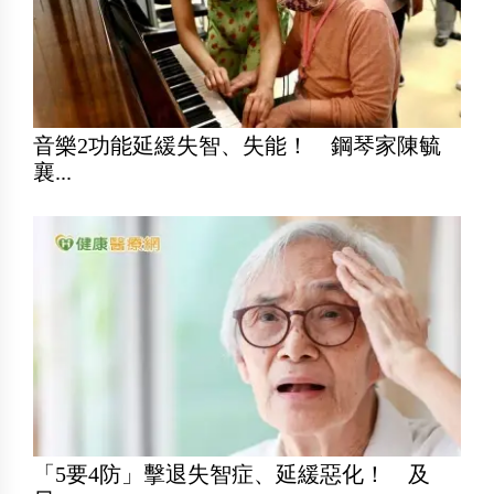
音樂2功能延緩失智、失能！ 鋼琴家陳毓
襄...
「5要4防」擊退失智症、延緩惡化！ 及