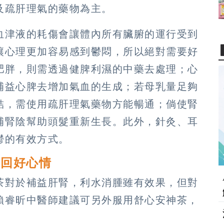
及疏肝理氣的藥物為主。
血津液的耗傷會讓體內所有臟腑的運行受到
讓心理更加容易感到鬱悶，所以絕對需要好
肥胖，則需透過健脾利濕的中藥去處理；心
補益心脾去增加氣血的生成；若母乳量足夠
結，需使用疏肝理氣藥物方能暢通；倘使腎
補腎陰幫助頭髮重新生長。此外，針灸、耳
鬱的有效方式。
找回好心情
茶對於補益肝腎，利水消腫雖有效果，但對
賴睿昕中醫師建議可另外服用舒心安神茶，