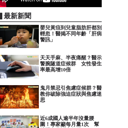
▋最新新聞
嬰兒黃疸到兒童脂肪肝都別
輕忽！醫揭不同年齡「肝病
警訊」
天天手麻、半夜痛醒？醫示
警腕隧道症候群 女性發生
率最高增10倍
鬼月禁忌引焦慮症候群？醫
教你破除強迫症狀與焦慮迷
思
近6成國人逾半年沒量腰
圍！專家籲每月量1次 幫