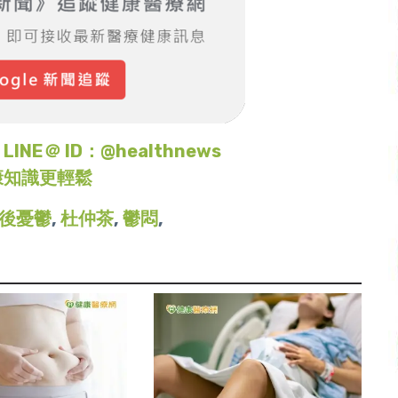
＠ ID：@healthnews
康知識更輕鬆
後憂鬱
,
杜仲茶
,
鬱悶
,