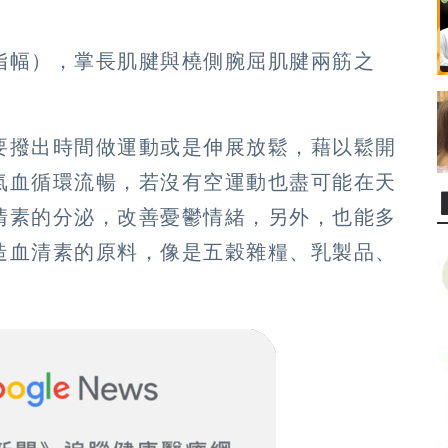
指幅），掌長肌腱與橈側腕屈肌腱兩筋之
要撥出時間做運動或是伸展放鬆，藉以鬆開
氣血循環流暢，若沒有空運動也盡可能在天
清素的分泌，改善憂鬱情緒，另外，也能多
造血清素的原料，像是五穀雜糧、乳製品、
。