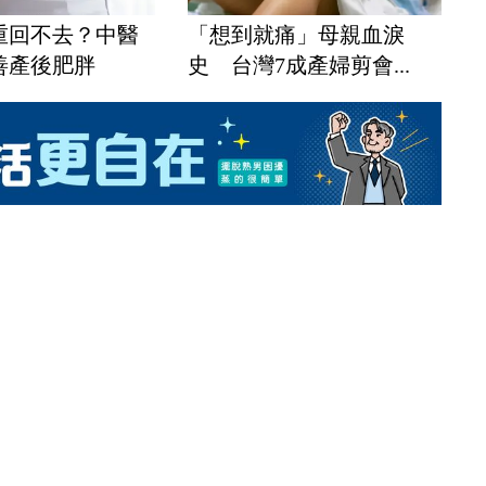
重回不去？中醫
「想到就痛」母親血淚
善產後肥胖
史 台灣7成產婦剪會...