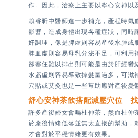
作。因此，治療上主要以寧心安神以
賴睿昕中醫師進一步補充，產程時氣
影響，造成身體出現各種症狀，同時
好調理，像是脾虛則容易產後水腫或
脾血虛則容易母乳分泌不足，可利用
卻塞住難以排出則可能是由於肝經鬱
水虧虛則容易導致掉髮量過多，可滋
穴貼或艾灸也是一些幫助應對產後憂
舒心安神茶飲搭配減壓穴位 
許多產後婦女會喝杜仲茶，然而杜仲
於產後情緒低落並無太直接的幫助，
才會對於平穩情緒更有效果。