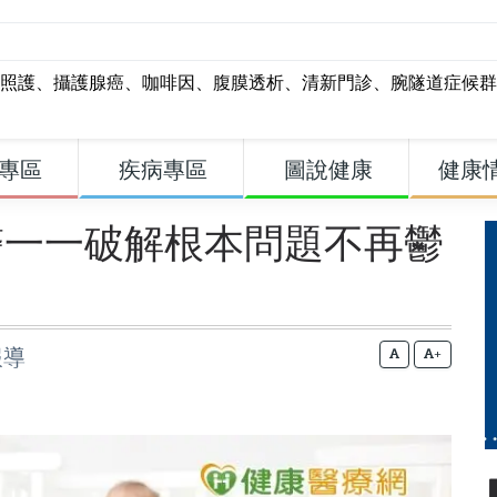
照護
、
攝護腺癌
、
咖啡因
、
腹膜透析
、
清新門診
、
腕隧道症候群
專區
疾病專區
圖說健康
健康
醫一一破解根本問題不再鬱
報導
+