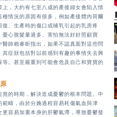
際上，大約有七至八成的產後婦女會陷入情
這種情況的原因有很多，例如產後體內荷爾
回復、生產時的傷口或哺乳引起的乳房疼
、憂心脫髮量過多、害怕無法好好照顧寶
中醫師賴睿昕指出，如果不認真面對這些問
，其症狀包括對以前感到有趣的事情失去興
躁等。甚至嚴重到可能會危及自己和寶寶的
復原
煎熬的時期，解決造成憂鬱的根本問題。中
的範疇，由於分娩過程容易耗傷氣血與津
女更容易加重本身的肝鬱氣滯，導致憂鬱發