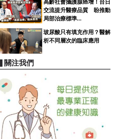
高齡社會攝護腺癌增！台日
交流提升醫療品質 盼推動
局部治療標準...
玻尿酸只有填充作用？醫解
析不同層次的臨床應用
▋關注我們