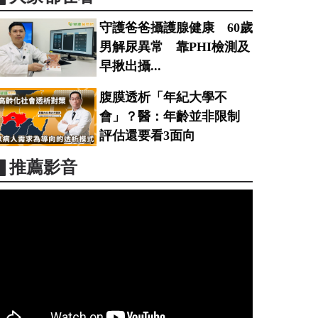
守護爸爸攝護腺健康 60歲
男解尿異常 靠PHI檢測及
早揪出攝...
腹膜透析「年紀大學不
會」？醫：年齡並非限制
評估還要看3面向
▋推薦影音