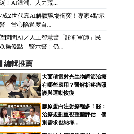
碳！AI浪潮、人力荒...
7成Z世代靠AI解讀職場衝突！專家4點示
警 當心陷過度自...
望聞問AI／人工智慧當「診前軍師」民
眾揭優點 醫示警：仍...
▋編輯推薦
大面積雷射光生物調節治療
有哪些應用？醫解析疼痛照
護與運動恢復
膠原蛋白注射療程多！醫：
治療規劃重視整體評估 個
別需求也納考...