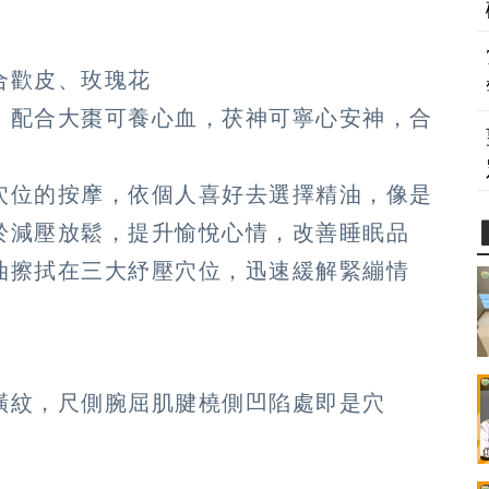
合歡皮、玫瑰花
，配合大棗可養心血，茯神可寧心安神，合
穴位的按摩，依個人喜好去選擇精油，像是
於減壓放鬆，提升愉悅心情，改善睡眠品
油擦拭在三大紓壓穴位，迅速緩解緊繃情
橫紋，尺側腕屈肌腱橈側凹陷處即是穴