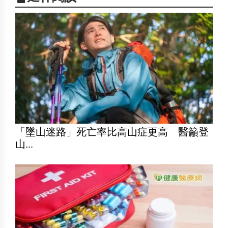
「墜山迷路」死亡率比高山症更高 醫籲登
山...