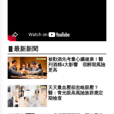
▋最新新聞
被勸酒先考量心臟健康！醫
列酒精4大影響 宿醉期風險
更高
天天量血壓卻忽略眼壓？
醫：青光眼高風險族群應定
期檢查