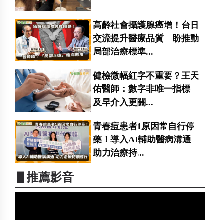
高齡社會攝護腺癌增！台日
交流提升醫療品質 盼推動
局部治療標準...
健檢微幅紅字不重要？王天
佑醫師：數字非唯一指標
及早介入更關...
青春痘患者1原因常自行停
藥！導入AI輔助醫病溝通
助力治療持...
▋推薦影音