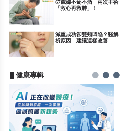
67歲婦不菸不酒 兩次手術
「救心再救肺」！
減重成功卻雙頰凹陷？醫解
析原因 建議這樣改善
▋健康專輯