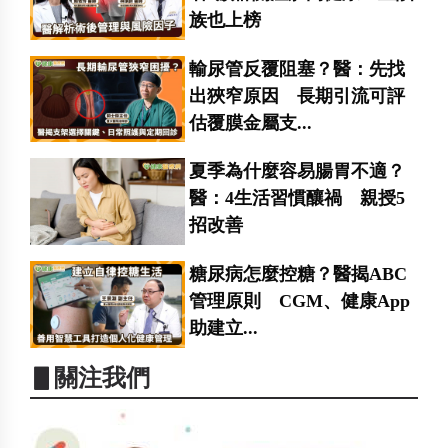
族也上榜
輸尿管反覆阻塞？醫：先找
出狹窄原因 長期引流可評
估覆膜金屬支...
夏季為什麼容易腸胃不適？
醫：4生活習慣釀禍 親授5
招改善
糖尿病怎麼控糖？醫揭ABC
管理原則 CGM、健康App
助建立...
▋關注我們