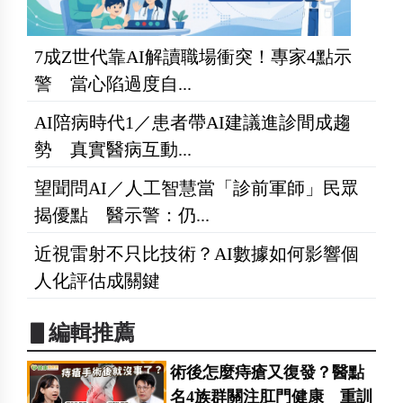
7成Z世代靠AI解讀職場衝突！專家4點示
警 當心陷過度自...
AI陪病時代1／患者帶AI建議進診間成趨
勢 真實醫病互動...
望聞問AI／人工智慧當「診前軍師」民眾
揭優點 醫示警：仍...
近視雷射不只比技術？AI數據如何影響個
人化評估成關鍵
▋編輯推薦
術後怎麼痔瘡又復發？醫點
名4族群關注肛門健康 重訓