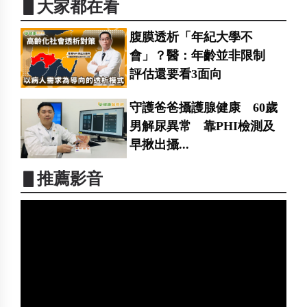
▋大家都在看
腹膜透析「年紀大學不
會」？醫：年齡並非限制
評估還要看3面向
守護爸爸攝護腺健康 60歲
男解尿異常 靠PHI檢測及
早揪出攝...
▋推薦影音