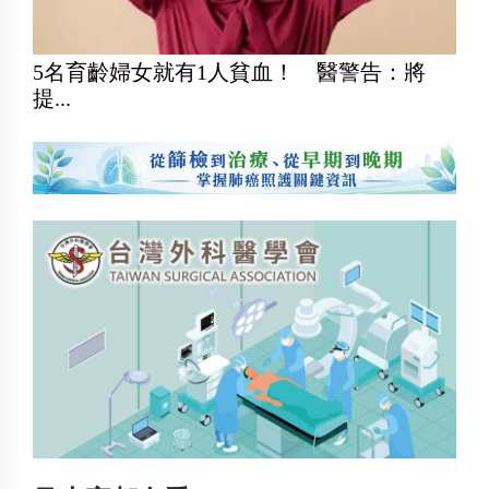
5名育齡婦女就有1人貧血！ 醫警告：將
提...