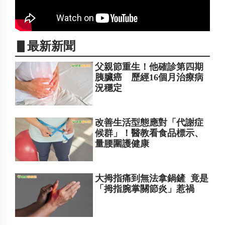
▋最新新聞
父親節重生！他確診第四期
胰臟癌 歷經16個月治療病
況穩定
改善生活型態應對「代謝症
候群」！醫教看食品標示、
量腰圍護健康
大拇指痛到無法拿鍋鏟 竟是
「拇指腕掌關節炎」惹禍