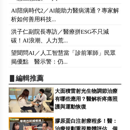
AI陪病時代2／AI能助力醫病溝通？專家解
析如何善用科技...
洪子仁副院長專訪／醫療拼ESG不只減
碳！AI浪潮、人力荒...
望聞問AI／人工智慧當「診前軍師」民眾
揭優點 醫示警：仍...
▋編輯推薦
大面積雷射光生物調節治療
有哪些應用？醫解析疼痛照
護與運動恢復
膠原蛋白注射療程多！醫：
治療規劃重視整體評估 個