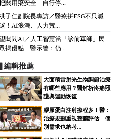
把關用藥安全 自行停...
洪子仁副院長專訪／醫療拼ESG不只減
碳！AI浪潮、人力荒...
望聞問AI／人工智慧當「診前軍師」民
眾揭優點 醫示警：仍...
▋編輯推薦
大面積雷射光生物調節治療
有哪些應用？醫解析疼痛照
護與運動恢復
膠原蛋白注射療程多！醫：
治療規劃重視整體評估 個
別需求也納考...