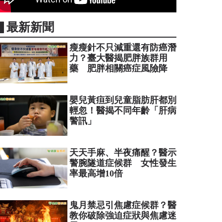
▋最新新聞
瘦瘦針不只減重還有防癌潛
力？臺大醫揭肥胖族群用
藥 肥胖相關癌症風險降
嬰兒黃疸到兒童脂肪肝都別
輕忽！醫揭不同年齡「肝病
警訊」
天天手麻、半夜痛醒？醫示
警腕隧道症候群 女性發生
率最高增10倍
鬼月禁忌引焦慮症候群？醫
教你破除強迫症狀與焦慮迷