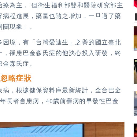
治療為主， 但衛生福利部雙和醫院研究部主
著病程進展，藥量也隨之增加，一旦過了藥
開關現象」。
多困境，有「台灣愛迪生」之譽的國立臺北
一，罹患巴金森氏症的他決心投入研發，終
巴金森氏症。
易忽略症狀
疾病，根據健保資料庫最新統計，全台巴金
年長者會患病，40歲前罹病的早發性巴金