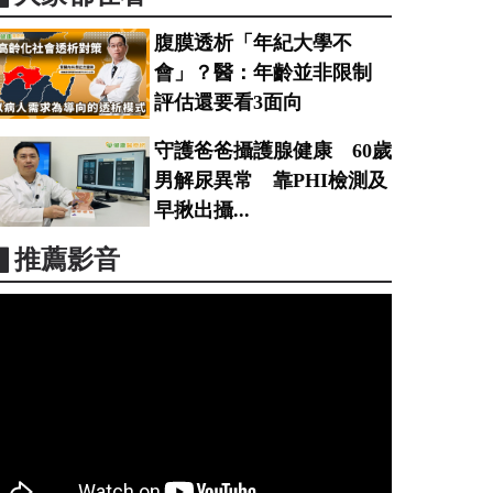
腹膜透析「年紀大學不
會」？醫：年齡並非限制
評估還要看3面向
守護爸爸攝護腺健康 60歲
男解尿異常 靠PHI檢測及
早揪出攝...
▋推薦影音