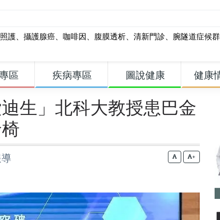
照護
、
攝護腺癌
、
咖啡因
、
腹膜透析
、
清新門診
、
腕隧道症候群
專區
疾病專區
圖說健康
健康
愛迪生」北科大教授患巴金
輪椅
報導
+