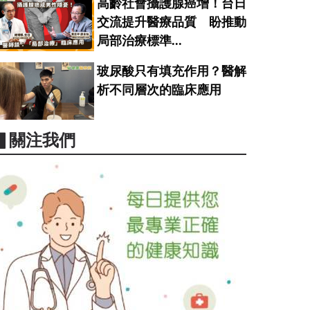
高齡社會攝護腺癌增！台日
交流提升醫療品質 盼推動
局部治療標準...
玻尿酸只有填充作用？醫解
析不同層次的臨床應用
▋關注我們