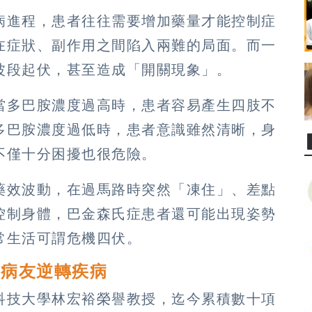
病進程，患者往往需要增加藥量才能控制症
在症狀、副作用之間陷入兩難的局面。而一
波段起伏，甚至造成「開關現象」。
當多巴胺濃度過高時，患者容易產生四肢不
多巴胺濃度過低時，患者意識雖然清晰，身
不僅十分困擾也很危險。
藥效波動，在過馬路時突然「凍住」、差點
控制身體，巴金森氏症患者還可能出現姿勢
常生活可謂危機四伏。
助病友逆轉疾病
科技大學林宏裕榮譽教授，迄今累積數十項