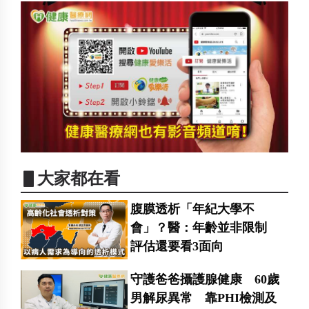
▋大家都在看
腹膜透析「年紀大學不
會」？醫：年齡並非限制
評估還要看3面向
守護爸爸攝護腺健康 60歲
男解尿異常 靠PHI檢測及