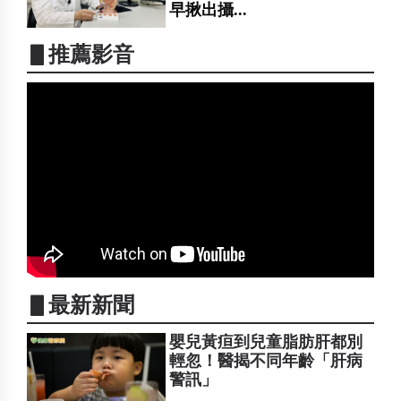
早揪出攝...
▋推薦影音
▋最新新聞
嬰兒黃疸到兒童脂肪肝都別
輕忽！醫揭不同年齡「肝病
警訊」