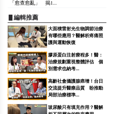
「愈查愈亂」 揭1...
▋編輯推薦
大面積雷射光生物調節治療
有哪些應用？醫解析疼痛照
護與運動恢復
膠原蛋白注射療程多！醫：
治療規劃重視整體評估 個
別需求也納考...
高齡社會攝護腺癌增！台日
交流提升醫療品質 盼推動
局部治療標準...
玻尿酸只有填充作用？醫解