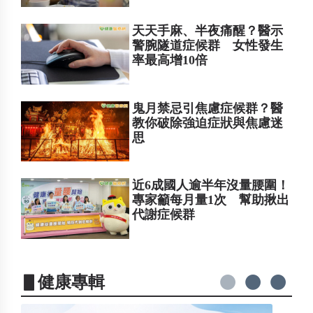
天天手麻、半夜痛醒？醫示
警腕隧道症候群 女性發生
率最高增10倍
鬼月禁忌引焦慮症候群？醫
教你破除強迫症狀與焦慮迷
思
近6成國人逾半年沒量腰圍！
專家籲每月量1次 幫助揪出
代謝症候群
▋健康專輯