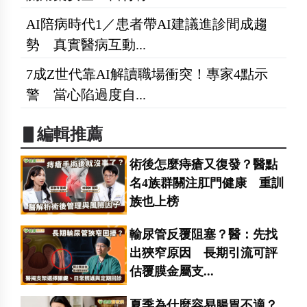
AI陪病時代1／患者帶AI建議進診間成趨
勢 真實醫病互動...
7成Z世代靠AI解讀職場衝突！專家4點示
警 當心陷過度自...
▋編輯推薦
術後怎麼痔瘡又復發？醫點
名4族群關注肛門健康 重訓
族也上榜
輸尿管反覆阻塞？醫：先找
出狹窄原因 長期引流可評
估覆膜金屬支...
夏季為什麼容易腸胃不適？