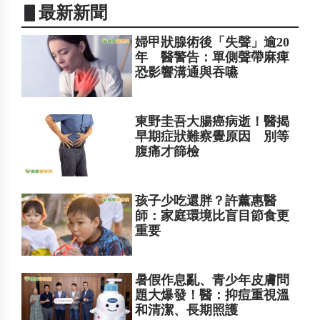
▋最新新聞
婦甲狀腺術後「失聲」逾20
年 醫警告：單側聲帶麻痺
恐影響溝通與吞嚥
東野圭吾大腸癌病逝！醫揭
早期症狀難察覺原因 別等
腹痛才篩檢
孩子少吃還胖？許薰惠醫
師：家庭環境比盲目節食更
重要
暑假作息亂、青少年皮膚問
題大爆發！醫：抑痘重視溫
和清潔、長期照護