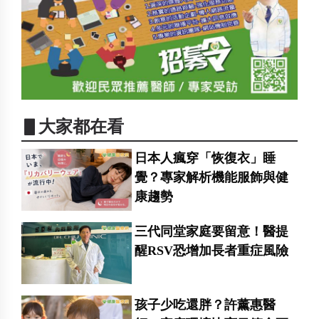
▋大家都在看
日本人瘋穿「恢復衣」睡
覺？專家解析機能服飾與健
康趨勢
三代同堂家庭要留意！醫提
醒RSV恐增加長者重症風險
孩子少吃還胖？許薰惠醫