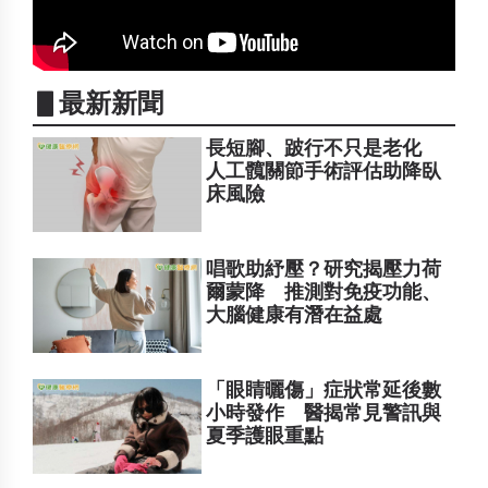
▋最新新聞
長短腳、跛行不只是老化
人工髖關節手術評估助降臥
床風險
唱歌助紓壓？研究揭壓力荷
爾蒙降 推測對免疫功能、
大腦健康有潛在益處
「眼睛曬傷」症狀常延後數
小時發作 醫揭常見警訊與
夏季護眼重點