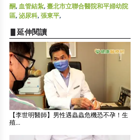
酮
,
血管結紮
,
臺北市立聯合醫院和平婦幼院
區
,
泌尿科
,
張東平
,
▋延伸閱讀
【李世明醫師】男性遇蟲蟲危機恐不孕！生
殖...