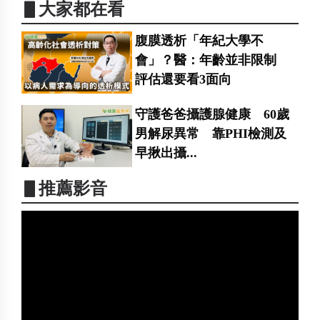
▋大家都在看
腹膜透析「年紀大學不
會」？醫：年齡並非限制
評估還要看3面向
守護爸爸攝護腺健康 60歲
男解尿異常 靠PHI檢測及
早揪出攝...
▋推薦影音