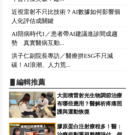
近視雷射不只比技術？AI數據如何影響個
人化評估成關鍵
AI陪病時代1／患者帶AI建議進診間成趨
勢 真實醫病互動...
洪子仁副院長專訪／醫療拼ESG不只減
碳！AI浪潮、人力荒...
▋編輯推薦
大面積雷射光生物調節治療
有哪些應用？醫解析疼痛照
護與運動恢復
膠原蛋白注射療程多！醫：
治療規劃重視整體評估 個