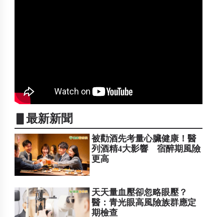
▋最新新聞
被勸酒先考量心臟健康！醫
列酒精4大影響 宿醉期風險
更高
天天量血壓卻忽略眼壓？
醫：青光眼高風險族群應定
期檢查