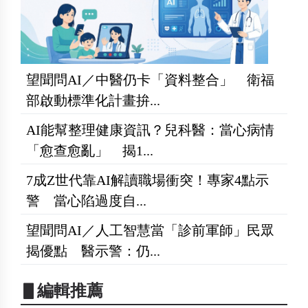
望聞問AI／中醫仍卡「資料整合」 衛福
部啟動標準化計畫拚...
AI能幫整理健康資訊？兒科醫：當心病情
「愈查愈亂」 揭1...
7成Z世代靠AI解讀職場衝突！專家4點示
警 當心陷過度自...
望聞問AI／人工智慧當「診前軍師」民眾
揭優點 醫示警：仍...
▋編輯推薦