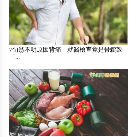
7旬翁不明原因背痛 就醫檢查竟是骨鬆致
「...