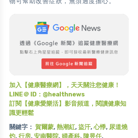
物可幫助改善症狀，無須過度擔心。
加入【健康醫療網】，天天關注您健康！
LINE＠ ID：@healthnews
訂閱【健康愛樂活】影音頻道，閱讀健康知
識更輕鬆
關鍵字：
賀爾蒙
,
熱潮紅
,
盜汗
,
心悸
,
尿道燒
灼
,
行房
,
安南醫院
,
婦產科
,
陳昱任
,