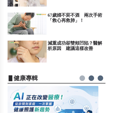
67歲婦不菸不酒 兩次手術
「救心再救肺」！
減重成功卻雙頰凹陷？醫解
析原因 建議這樣改善
▋健康專輯