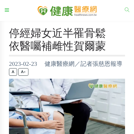
停經婦女近半罹骨鬆
依醫囑補雌性賀爾蒙
2023-02-23 健康醫療網／記者張慈恩報導
+