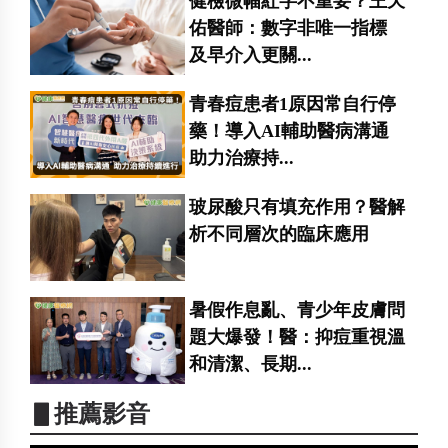
健檢微幅紅字不重要？王天
佑醫師：數字非唯一指標
及早介入更關...
青春痘患者1原因常自行停
藥！導入AI輔助醫病溝通
助力治療持...
玻尿酸只有填充作用？醫解
析不同層次的臨床應用
暑假作息亂、青少年皮膚問
題大爆發！醫：抑痘重視溫
和清潔、長期...
▋推薦影音