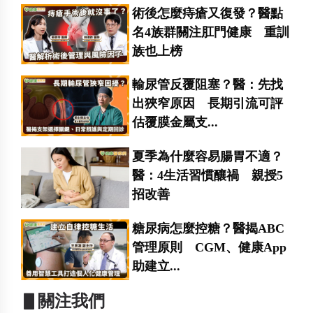
術後怎麼痔瘡又復發？醫點
名4族群關注肛門健康 重訓
族也上榜
輸尿管反覆阻塞？醫：先找
出狹窄原因 長期引流可評
估覆膜金屬支...
夏季為什麼容易腸胃不適？
醫：4生活習慣釀禍 親授5
招改善
糖尿病怎麼控糖？醫揭ABC
管理原則 CGM、健康App
助建立...
▋關注我們