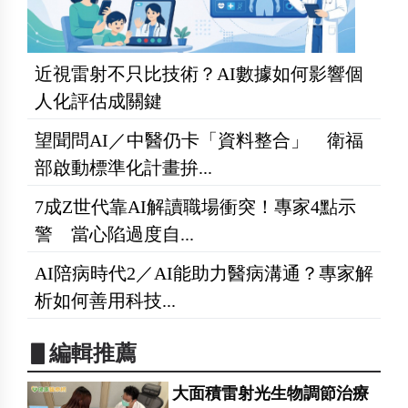
近視雷射不只比技術？AI數據如何影響個
人化評估成關鍵
望聞問AI／中醫仍卡「資料整合」 衛福
部啟動標準化計畫拚...
7成Z世代靠AI解讀職場衝突！專家4點示
警 當心陷過度自...
AI陪病時代2／AI能助力醫病溝通？專家解
析如何善用科技...
▋編輯推薦
大面積雷射光生物調節治療