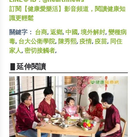
訂閱【健康愛樂活】影音頻道，閱讀健康知
識更輕鬆
關鍵字：
台商
,
返鄉
,
中國
,
境外解封
,
變種病
毒
,
台大公衛學院
,
陳秀熙
,
疫情
,
疫苗
,
同住
家人
,
密切接觸者
,
▋延伸閱讀