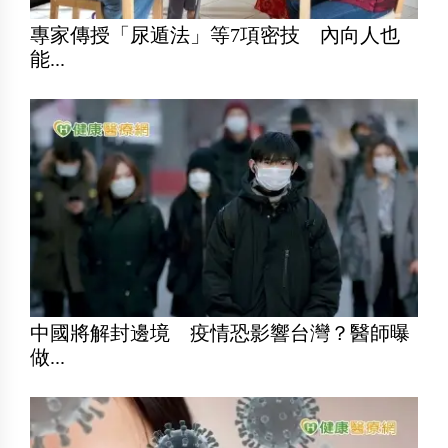
專家傳授「尿遁法」等7項密技 內向人也
能...
中國將解封邊境 疫情恐影響台灣？醫師曝
做...