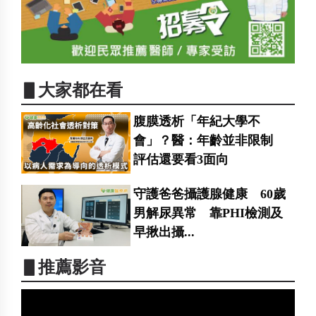
▋大家都在看
腹膜透析「年紀大學不
會」？醫：年齡並非限制
評估還要看3面向
守護爸爸攝護腺健康 60歲
男解尿異常 靠PHI檢測及
早揪出攝...
▋推薦影音