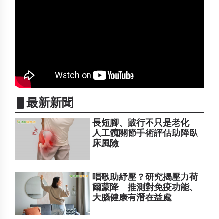
▋最新新聞
長短腳、跛行不只是老化
人工髖關節手術評估助降臥
床風險
唱歌助紓壓？研究揭壓力荷
爾蒙降 推測對免疫功能、
大腦健康有潛在益處