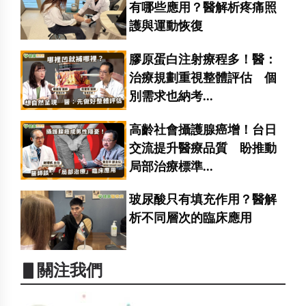
有哪些應用？醫解析疼痛照
護與運動恢復
膠原蛋白注射療程多！醫：
治療規劃重視整體評估 個
別需求也納考...
高齡社會攝護腺癌增！台日
交流提升醫療品質 盼推動
局部治療標準...
玻尿酸只有填充作用？醫解
析不同層次的臨床應用
▋關注我們