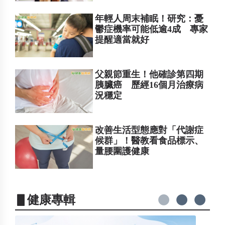
年輕人周末補眠！研究：憂
鬱症機率可能低逾4成 專家
提醒適當就好
父親節重生！他確診第四期
胰臟癌 歷經16個月治療病
況穩定
改善生活型態應對「代謝症
候群」！醫教看食品標示、
量腰圍護健康
▋健康專輯