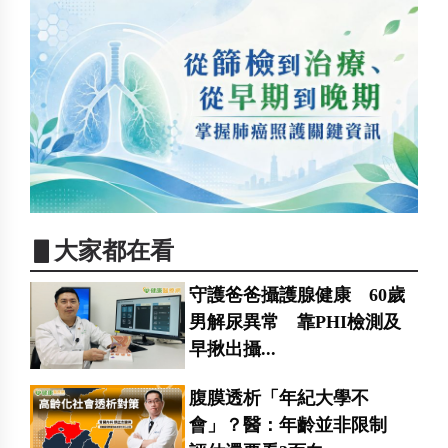
▋大家都在看
守護爸爸攝護腺健康 60歲
男解尿異常 靠PHI檢測及
早揪出攝...
腹膜透析「年紀大學不
會」？醫：年齡並非限制