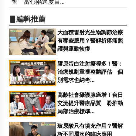
警 當心陷過度自...
▋編輯推薦
大面積雷射光生物調節治療
有哪些應用？醫解析疼痛照
護與運動恢復
膠原蛋白注射療程多！醫：
治療規劃重視整體評估 個
別需求也納考...
高齡社會攝護腺癌增！台日
交流提升醫療品質 盼推動
局部治療標準...
玻尿酸只有填充作用？醫解
析不同層次的臨床應用