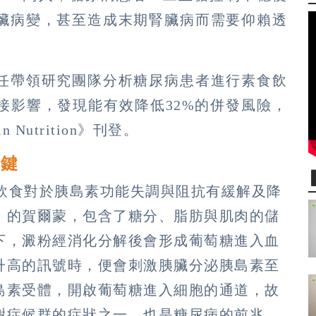
臟病變，甚至造成末期腎臟病而需要仰賴透
任帶領研究團隊分析糖尿病患者進行素食飲
接影響，發現能有效降低32%的併發風險，
 Nutrition》刊登。
關鍵
食飲食對於胰島素功能失調與阻抗有緩解及降
」的賀爾蒙，包含了糖分、脂肪與肌肉的儲
下，澱粉經消化分解後會形成葡萄糖進入血
升高的訊號時，便會刺激胰臟分泌胰島素至
島素受體，開啟葡萄糖進入細胞的通道，故
謝症候群的症狀之一，也是糖尿病的前兆，