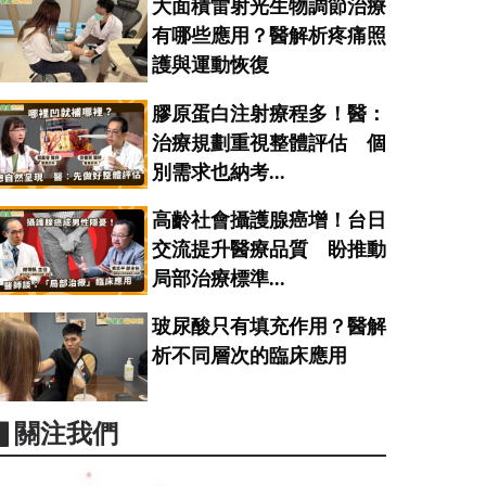
大面積雷射光生物調節治療
有哪些應用？醫解析疼痛照
護與運動恢復
膠原蛋白注射療程多！醫：
治療規劃重視整體評估 個
別需求也納考...
高齡社會攝護腺癌增！台日
交流提升醫療品質 盼推動
局部治療標準...
玻尿酸只有填充作用？醫解
析不同層次的臨床應用
▋關注我們