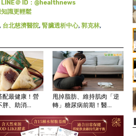
＠ ID：@healthnews
康知識更輕鬆
,
台北慈濟醫院
,
腎臟透析中心
,
郭克林
,
搭配最健康！營
甩掉脂肪、維持肌肉「逆
胖、助消...
轉」糖尿病前期！醫...