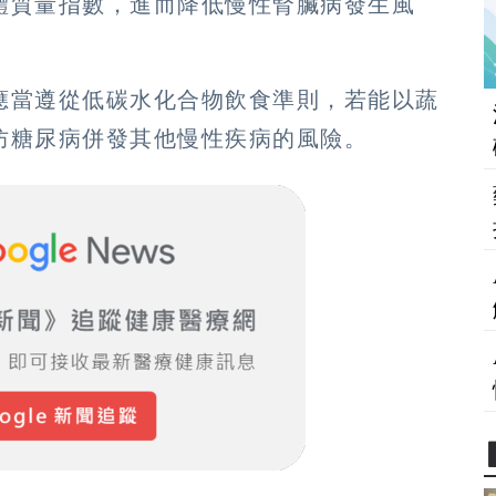
體質量指數，進而降低慢性腎臟病發生風
應當遵從低碳水化合物飲食準則，若能以蔬
防糖尿病併發其他慢性疾病的風險。