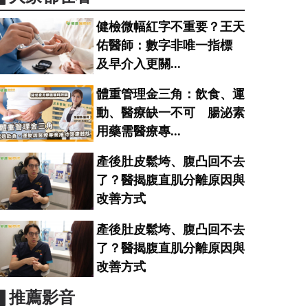
健檢微幅紅字不重要？王天
佑醫師：數字非唯一指標
及早介入更關...
體重管理金三角：飲食、運
動、醫療缺一不可 腸泌素
用藥需醫療專...
產後肚皮鬆垮、腹凸回不去
了？醫揭腹直肌分離原因與
改善方式
產後肚皮鬆垮、腹凸回不去
了？醫揭腹直肌分離原因與
改善方式
▋推薦影音