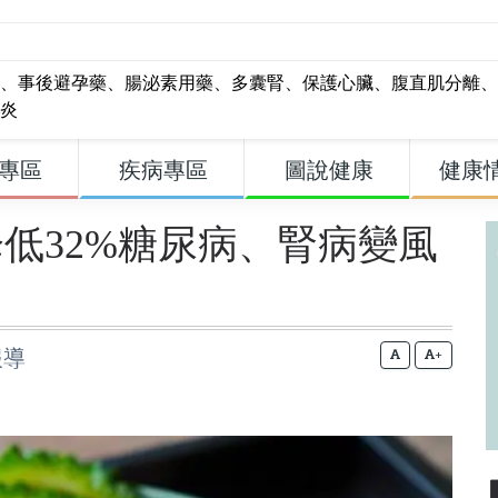
、
事後避孕藥
、
腸泌素用藥
、
多囊腎
、
保護心臟
、
腹直肌分離
、
炎
專區
疾病專區
圖說健康
健康
低32%糖尿病、腎病變風
報導
+