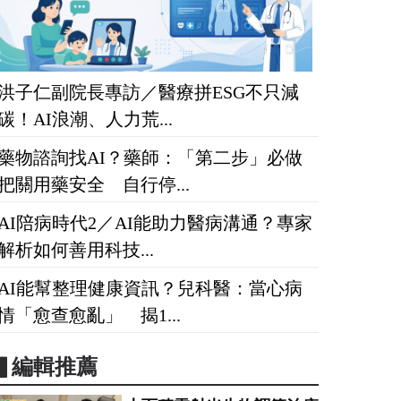
洪子仁副院長專訪／醫療拼ESG不只減
碳！AI浪潮、人力荒...
藥物諮詢找AI？藥師：「第二步」必做
把關用藥安全 自行停...
AI陪病時代2／AI能助力醫病溝通？專家
解析如何善用科技...
AI能幫整理健康資訊？兒科醫：當心病
情「愈查愈亂」 揭1...
▋編輯推薦