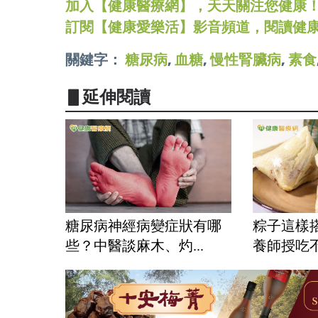
加入【健康醫療網】，天天關注您健康！LINE
訂閱【健康愛樂活】影音頻道，閱讀健
關鍵字：
糖尿病
,
血糖
,
慢性腎臟病
,
素食
▋延伸閱讀
糖尿病神經病變症狀有哪
粽子這樣
些？中醫談麻木、灼...
養師授吃不