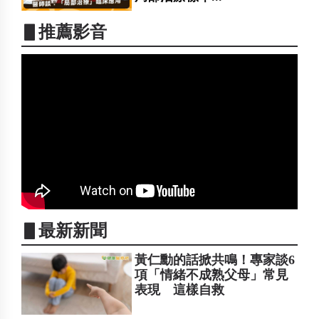
▋推薦影音
▋最新新聞
黃仁勳的話掀共鳴！專家談6
項「情緒不成熟父母」常見
表現 這樣自救