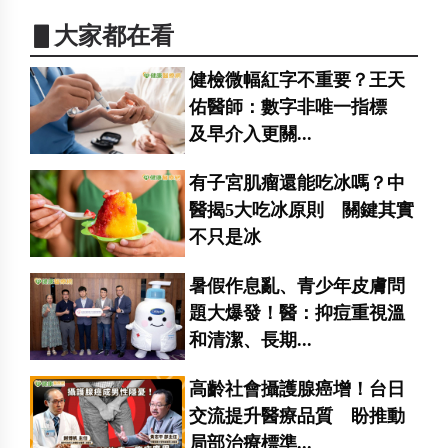
▋大家都在看
健檢微幅紅字不重要？王天
佑醫師：數字非唯一指標
及早介入更關...
有子宮肌瘤還能吃冰嗎？中
醫揭5大吃冰原則 關鍵其實
不只是冰
暑假作息亂、青少年皮膚問
題大爆發！醫：抑痘重視溫
和清潔、長期...
高齡社會攝護腺癌增！台日
交流提升醫療品質 盼推動
局部治療標準...