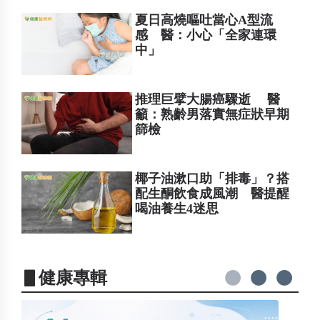
夏日高燒嘔吐當心A型流
感 醫：小心「全家連環
中」
推理巨擘大腸癌驟逝 醫
籲：熟齡男落實無症狀早期
篩檢
椰子油漱口助「排毒」？搭
配生酮飲食成風潮 醫提醒
喝油養生4迷思
▋健康專輯