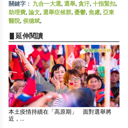
關鍵字：
九合一大選
,
選舉
,
貪汙
,
十指緊扣
,
助理費
,
論文
,
選舉症候群
,
憂鬱
,
焦慮
,
亞東
醫院
,
侯德斌
,
▋延伸閱讀
本土疫情持續在「高原期」 面對選舉將
近，...