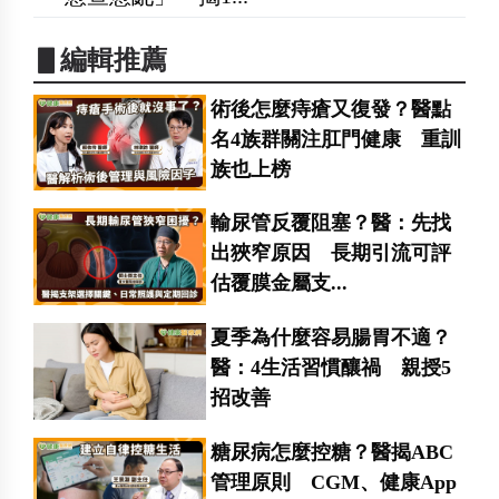
▋編輯推薦
術後怎麼痔瘡又復發？醫點
名4族群關注肛門健康 重訓
族也上榜
輸尿管反覆阻塞？醫：先找
出狹窄原因 長期引流可評
估覆膜金屬支...
夏季為什麼容易腸胃不適？
醫：4生活習慣釀禍 親授5
招改善
糖尿病怎麼控糖？醫揭ABC
管理原則 CGM、健康App