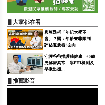
▋大家都在看
腹膜透析「年紀大學不
會」？醫：年齡並非限制
評估還要看3面向
守護爸爸攝護腺健康 60歲
男解尿異常 靠PHI檢測及
早揪出攝...
▋推薦影音