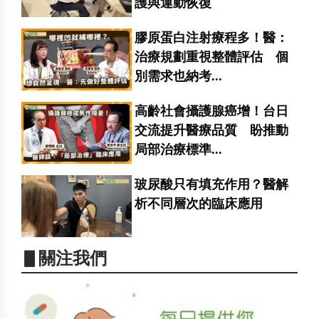
護與運動恢復
膠原蛋白注射療程多！醫：
治療規劃重視整體評估 個
別需求也納考...
高齡社會攝護腺癌增！台日
交流提升醫療品質 盼推動
局部治療標準...
玻尿酸只有填充作用？醫解
析不同層次的臨床應用
▋關注我們