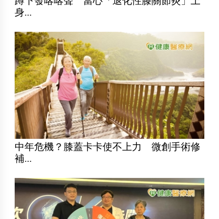
蹲下發喀喀聲 當心「退化性膝關節炎」上
身...
中年危機？膝蓋卡卡使不上力 微創手術修
補...