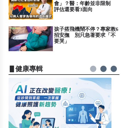
會」？醫：年齡並非限制
評估還要看3面向
孩子搭飛機鬧不停？專家教6
招安撫 別只急著要求「不
要哭」
▋健康專輯