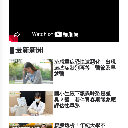
▋最新新聞
流感重症恐快速惡化！出現
這些症狀別再等 醫籲及早
就醫
國小生腋下飄異味恐是狐
臭？醫：若伴青春期徵象應
評估性早熟
腹膜透析「年紀大學不