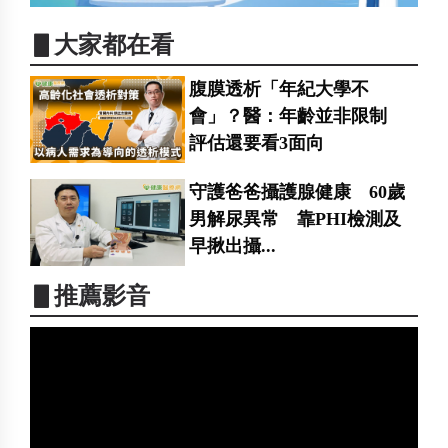
▋大家都在看
腹膜透析「年紀大學不
會」？醫：年齡並非限制
評估還要看3面向
守護爸爸攝護腺健康 60歲
男解尿異常 靠PHI檢測及
早揪出攝...
▋推薦影音