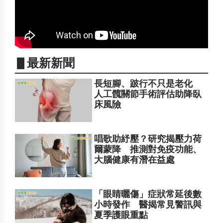
▋最新新聞
長短腳、跛行不只是老化
人工髖關節手術評估助降臥
床風險
唱歌助紓壓？研究揭壓力荷
爾蒙降 推測對免疫功能、
大腦健康有潛在益處
「眼睛曬傷」症狀常延後數
小時發作 醫揭常見警訊與
夏季護眼重點