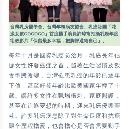
台灣乳房醫學會、台灣年輕病友協會、乳癌社團「花
漾女孩GOGOGO」首度攜手演員許瑋甯拍攝乳癌年度
衛教影片「保留最多幸福，把胸部還給自己」。
每年十月是國際乳癌防治月，乳癌長年佔
據女性好發癌症之首，隨著生活習慣及飲
食型態改變，台灣罹患乳癌的年齡已逐年
下修，甚至好發年齡比歐美國家年輕了十
歲。讓許多女性在職場衝刺、家庭照護，
甚至在追逐夢想的時期，迎來乳癌侵襲噩
耗。許多乳癌病患除了對生命長度和抗癌
艱辛歷程擔憂，也會擔心是否會需要動手