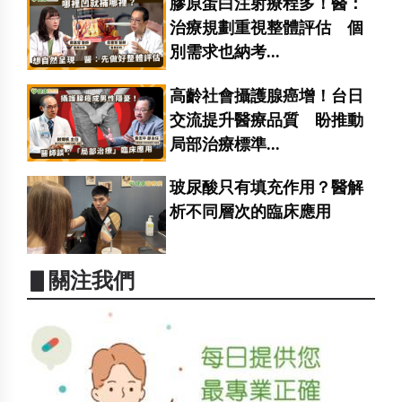
膠原蛋白注射療程多！醫：
治療規劃重視整體評估 個
別需求也納考...
高齡社會攝護腺癌增！台日
交流提升醫療品質 盼推動
局部治療標準...
玻尿酸只有填充作用？醫解
析不同層次的臨床應用
▋關注我們