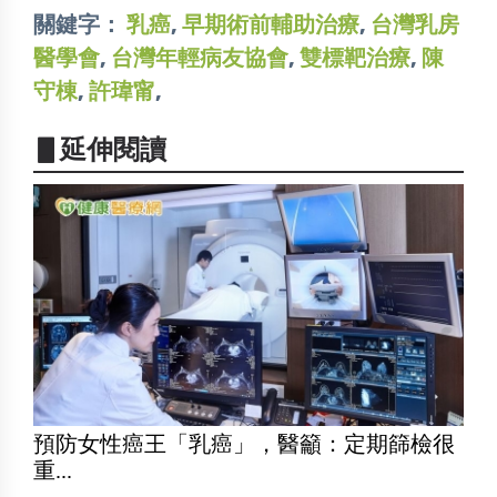
關鍵字：
乳癌
,
早期術前輔助治療
,
台灣乳房
醫學會
,
台灣年輕病友協會
,
雙標靶治療
,
陳
守棟
,
許瑋甯
,
▋延伸閱讀
預防女性癌王「乳癌」，醫籲：定期篩檢很
重...