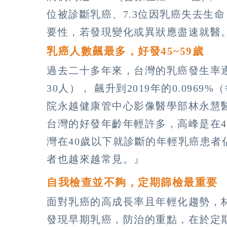
位被診斷乳癌、7.3位因乳癌失去生
要性，若發現變化或異狀應盡速就醫
乳癌人數飆最多，好發45~59歲
過去二十多年來，台灣的乳癌發生率逐年
30人）， 飆升到2019年的0.0969%
院永越健康管中心影像醫學部林永慧醫
台灣的好發年齡年輕許多，高峰是在45
灣在40歲以下就診斷的年輕乳癌患者佔
者也越來越常見。』
自我檢查並不夠，定期篩檢最重要
面對乳癌的高成長率且年輕化趨勢，
發現早期乳癌，防治的重點，在於定