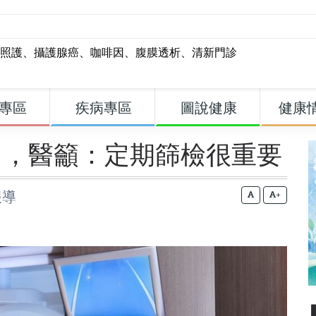
照護
、
攝護腺癌
、
咖啡因
、
腹膜透析
、
清新門診
專區
疾病專區
圖說健康
健康
」，醫籲：定期篩檢很重要
報導
+