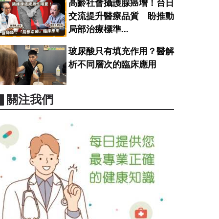
高齡社會攝護腺癌增！台日
交流提升醫療品質 盼推動
局部治療標準...
玻尿酸只有填充作用？醫解
析不同層次的臨床應用
▋關注我們