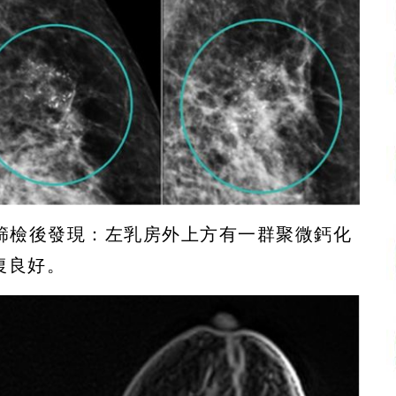
影篩檢後發現：左乳房外上方有一群聚微鈣化
復良好。