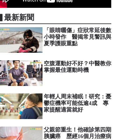
▋最新新聞
「眼睛曬傷」症狀常延後數
小時發作 醫揭常見警訊與
夏季護眼重點
空腹運動好不好？中醫教你
掌握最佳運動時機
年輕人周末補眠！研究：憂
鬱症機率可能低逾4成 專
家提醒適當就好
父親節重生！他確診第四期
胰臟癌 歷經16個月治療病