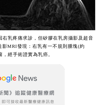
，因右乳疼痛求診，但矽膠在乳房攝影及超音
影MRI發現：右乳有一不規則腫塊(約
腫瘤，經手術證實為乳癌。