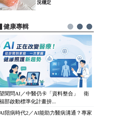
況穩定
▋健康專輯
望聞問AI／中醫仍卡「資料整合」 衛
福部啟動標準化計畫拚...
AI陪病時代2／AI能助力醫病溝通？專家