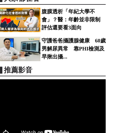
腹膜透析「年紀大學不
會」？醫：年齡並非限制
評估還要看3面向
守護爸爸攝護腺健康 60歲
男解尿異常 靠PHI檢測及
早揪出攝...
▋推薦影音