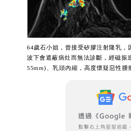
64歲石小姐，曾接受矽膠注射隆乳
波下會遮蔽病灶而無法診斷，經磁振造
55mm)、乳頭內縮，高度懷疑惡性