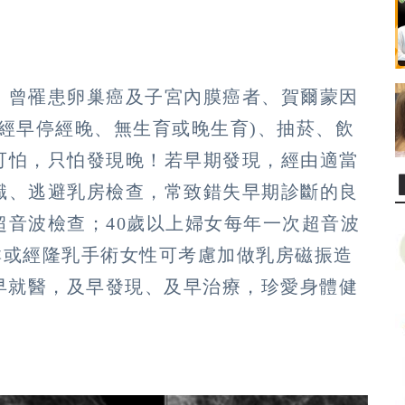
、曾罹患卵巢癌及子宮內膜癌者、賀爾蒙因
經早停經晚、無生育或晚生育)、抽菸、飲
可怕，只怕發現晚！若早期發現，經由適當
識、逃避乳房檢查，常致錯失早期診斷的良
超音波檢查；40歲以上婦女每年一次超音波
群或經隆乳手術女性可考慮加做乳房磁振造
早就醫，及早發現、及早治療，珍愛身體健