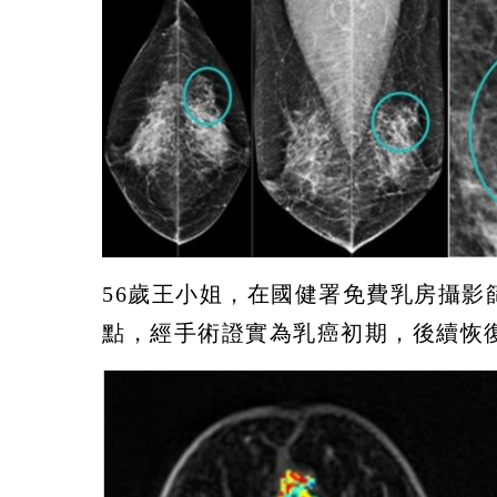
56歲王小姐，在國健署免費乳房攝
點，經手術證實為乳癌初期，後續恢