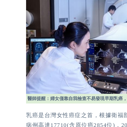
醫師提醒：婦女僅靠自我檢查不易發現早期乳癌
乳癌是台灣女性癌症之首，根據衛福部
病例高達17710(含原位癌2854位)，