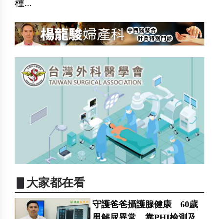
種...
▋大家都在看
守護爸爸攝護腺健康 60歲
男解尿異常 靠PHI檢測及