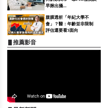
早揪出攝...
腹膜透析「年紀大學不
會」？醫：年齡並非限制
評估還要看3面向
▋推薦影音