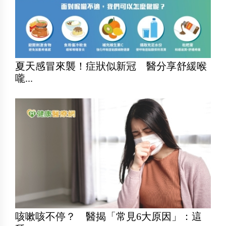
夏天感冒來襲！症狀似新冠 醫分享舒緩喉
嚨...
咳嗽咳不停？ 醫揭「常見6大原因」：這