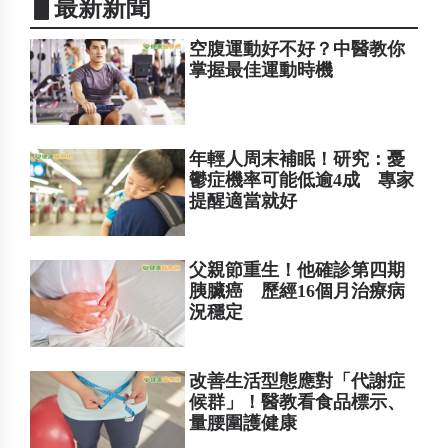
▋最新新聞
空腹運動好不好？中醫教你
掌握最佳運動時機
年輕人周末補眠！研究：憂
鬱症機率可能低逾4成 專家
提醒適當就好
父親節重生！他確診第四期
胰臟癌 歷經16個月治療病
況穩定
改善生活型態應對「代謝症
候群」！醫教看食品標示、
量腰圍護健康