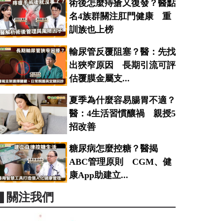
術後怎麼痔瘡又復發？醫點
名4族群關注肛門健康 重
訓族也上榜
輸尿管反覆阻塞？醫：先找
出狹窄原因 長期引流可評
估覆膜金屬支...
夏季為什麼容易腸胃不適？
醫：4生活習慣釀禍 親授5
招改善
糖尿病怎麼控糖？醫揭
ABC管理原則 CGM、健
康App助建立...
▋關注我們