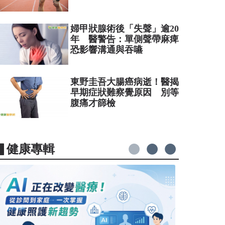
婦甲狀腺術後「失聲」逾20
年 醫警告：單側聲帶麻痺
恐影響溝通與吞嚥
東野圭吾大腸癌病逝！醫揭
早期症狀難察覺原因 別等
腹痛才篩檢
▋健康專輯