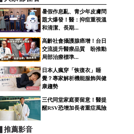
暑假作息亂、青少年皮膚問
題大爆發！醫：抑痘重視溫
和清潔、長期...
高齡社會攝護腺癌增！台日
交流提升醫療品質 盼推動
局部治療標準...
日本人瘋穿「恢復衣」睡
覺？專家解析機能服飾與健
康趨勢
三代同堂家庭要留意！醫提
醒RSV恐增加長者重症風險
▋推薦影音