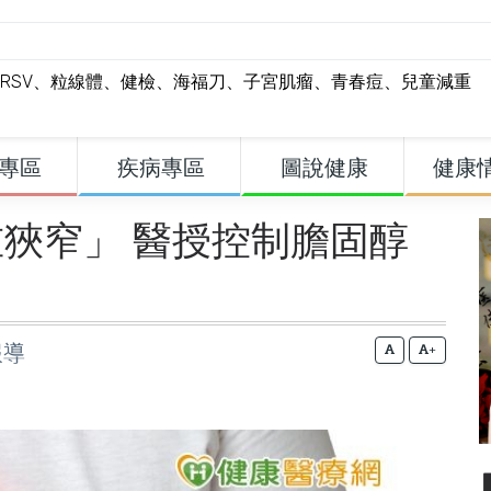
RSV
、
粒線體
、
健檢
、
海福刀
、
子宮肌瘤
、
青春痘
、
兒童減重
專區
疾病專區
圖說健康
健康
狹窄」 醫授控制膽固醇
報導
+