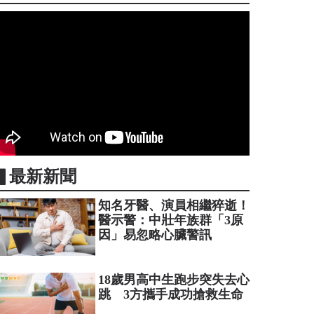
▋最新新聞
知名牙醫、演員相繼猝逝！
醫示警：中壯年族群「3原
因」易忽略心臟警訊
18歲男高中生跑步突失去心
跳 3方攜手成功搶救生命