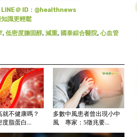
＠ ID：@healthnews
康知識更輕鬆
窄
,
低密度膽固醇
,
減重
,
國泰綜合醫院
,
心血管
高就不健康嗎？
多數中風患者曾出現小中
度脂蛋白...
風 專家：5徵兆要...