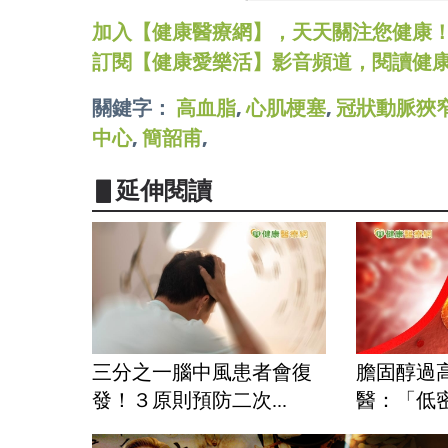
加入【健康醫療網】，天天關注您健康！LINE
訂閱【健康愛樂活】影音頻道，閱讀健
關鍵字：
高血脂
,
心肌梗塞
,
冠狀動脈狹
中心
,
簡韶甫
,
▋延伸閱讀
三分之一腦中風患者會復
膽固醇過
發！３原則預防二次...
醫：「低密