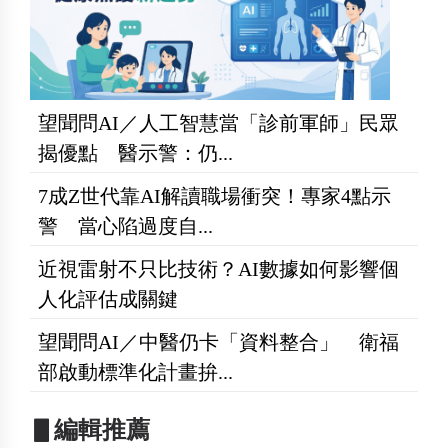
望聞問AI／人工智慧當「診前軍師」民眾
揭優點 醫示警：仍...
7成Z世代靠AI解讀職場衝突！專家4點示
警 當心陷過度自...
近視雷射不只比技術？AI數據如何影響個
人化評估成關鍵
望聞問AI／中醫仍卡「資料整合」 衛福
部啟動標準化計畫拚...
▋編輯推薦