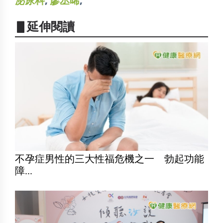
泌尿科
,
廖丞晞
,
▋延伸閱讀
不孕症男性的三大性福危機之一 勃起功能
障...