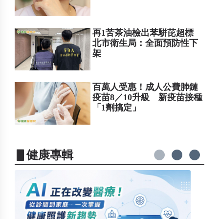
再1苦茶油檢出苯駢芘超標
北市衛生局：全面預防性下
架
百萬人受惠！成人公費肺鏈
疫苗8／10升級 新疫苗接種
「1劑搞定」
▋健康專輯