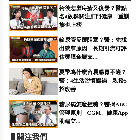
術後怎麼痔瘡又復發？醫點
名4族群關注肛門健康 重訓
族也上榜
輸尿管反覆阻塞？醫：先找
出狹窄原因 長期引流可評
估覆膜金屬支...
夏季為什麼容易腸胃不適？
醫：4生活習慣釀禍 親授5
招改善
糖尿病怎麼控糖？醫揭ABC
管理原則 CGM、健康App
助建立...
▋關注我們