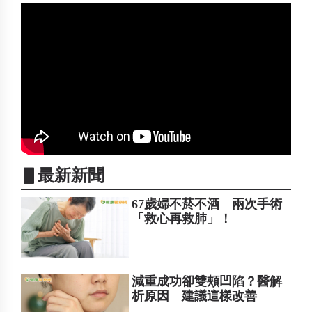
▋最新新聞
67歲婦不菸不酒 兩次手術
「救心再救肺」！
減重成功卻雙頰凹陷？醫解
析原因 建議這樣改善