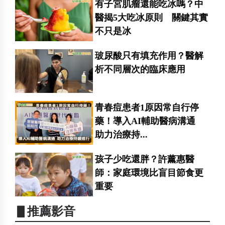
有子宮肌瘤還能吃冰嗎？中
醫揭5大吃冰原則 關鍵其實
不只是冰
玻尿酸只有填充作用？醫解
析不同層次的臨床應用
青春痘患者1原因常自行停
藥！導入AI輔助醫病溝通
助力治療持...
孩子少吃還胖？許薰惠醫
師：家庭環境比盲目節食更
重要
▋推薦影音