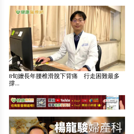
8旬嬤長年腰椎滑脫下背痛 行走困難最多
撐...