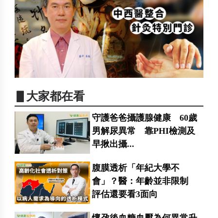
▋大家都在看
守護爸爸攝護腺健康 60歲
男解尿異常 靠PHI檢測及
早揪出攝...
腹膜透析「年紀大學不
會」？醫：年齡並非限制
評估還要看3面向