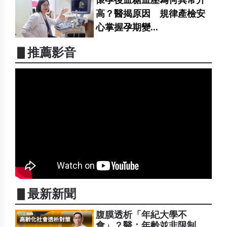
懷孕後血糖血壓為何異常升
高？醫揭原因 規律產檢安
心掌握孕期變...
▋推薦影音
▋最新新聞
腹膜透析「年紀大學不
會」？醫：年齡並非限制