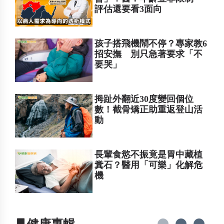
評估還要看3面向
孩子搭飛機鬧不停？專家教6
招安撫 別只急著要求「不
要哭」
拇趾外翻近30度變回個位
數！截骨矯正助重返登山活
動
長輩食慾不振竟是胃中藏植
糞石？醫用「可樂」化解危
機
▋健康專輯