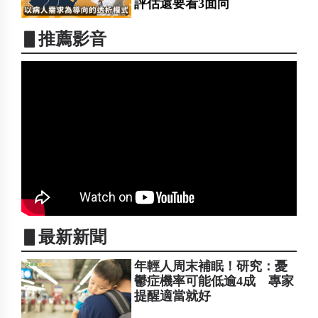
評估還要看3面向
▋推薦影音
▋最新新聞
年輕人周末補眠！研究：憂
鬱症機率可能低逾4成 專家
提醒適當就好