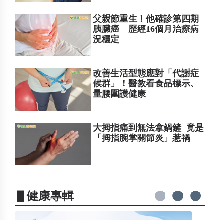
父親節重生！他確診第四期
胰臟癌 歷經16個月治療病
況穩定
改善生活型態應對「代謝症
候群」！醫教看食品標示、
量腰圍護健康
大拇指痛到無法拿鍋鏟 竟是
「拇指腕掌關節炎」惹禍
▋健康專輯