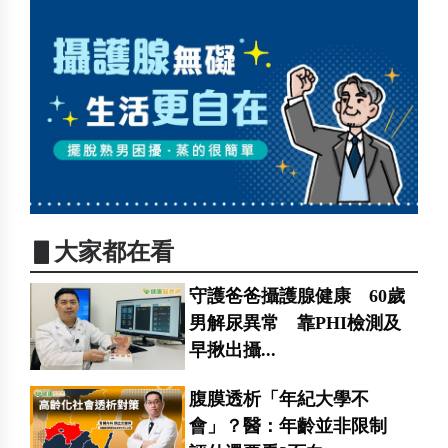
▋大家都在看
守護爸爸攝護腺健康 60歲
男解尿異常 靠PHI檢測及
早揪出攝...
腹膜透析「年紀大學不
會」？醫：年齡並非限制