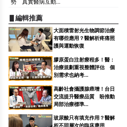
勢 真實醫病互動...
▋編輯推薦
大面積雷射光生物調節治療
有哪些應用？醫解析疼痛照
護與運動恢復
膠原蛋白注射療程多！醫：
治療規劃重視整體評估 個
別需求也納考...
高齡社會攝護腺癌增！台日
交流提升醫療品質 盼推動
局部治療標準...
玻尿酸只有填充作用？醫解
析不同層次的臨床應用