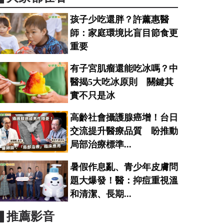
孩子少吃還胖？許薰惠醫
師：家庭環境比盲目節食更
重要
有子宮肌瘤還能吃冰嗎？中
醫揭5大吃冰原則 關鍵其
實不只是冰
高齡社會攝護腺癌增！台日
交流提升醫療品質 盼推動
局部治療標準...
暑假作息亂、青少年皮膚問
題大爆發！醫：抑痘重視溫
和清潔、長期...
▋推薦影音