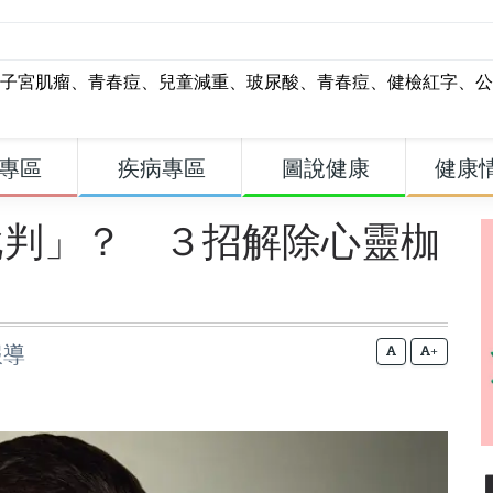
子宮肌瘤
、
青春痘
、
兒童減重
、
玻尿酸
、
青春痘
、
健檢紅字
、
公
專區
疾病專區
圖說健康
健康
批判」？ ３招解除心靈枷
報導
+