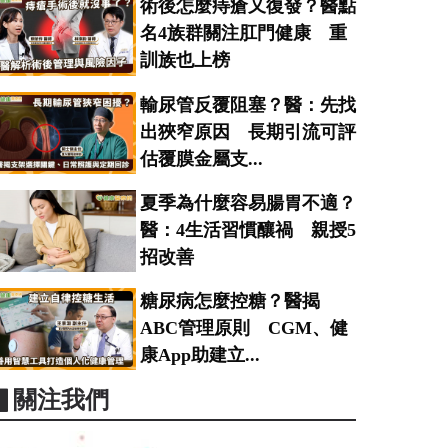
術後怎麼痔瘡又復發？醫點
名4族群關注肛門健康 重
訓族也上榜
輸尿管反覆阻塞？醫：先找
出狹窄原因 長期引流可評
估覆膜金屬支...
夏季為什麼容易腸胃不適？
醫：4生活習慣釀禍 親授5
招改善
糖尿病怎麼控糖？醫揭
ABC管理原則 CGM、健
康App助建立...
▋關注我們