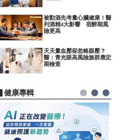
被勸酒先考量心臟健康！醫
列酒精4大影響 宿醉期風
險更高
天天量血壓卻忽略眼壓？
醫：青光眼高風險族群應定
期檢查
▋健康專輯