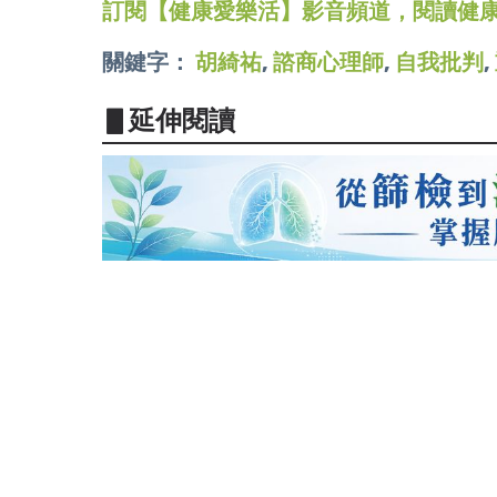
訂閱【健康愛樂活】影音頻道，閱讀健
關鍵字：
胡綺祐
,
諮商心理師
,
自我批判
,
▋延伸閱讀