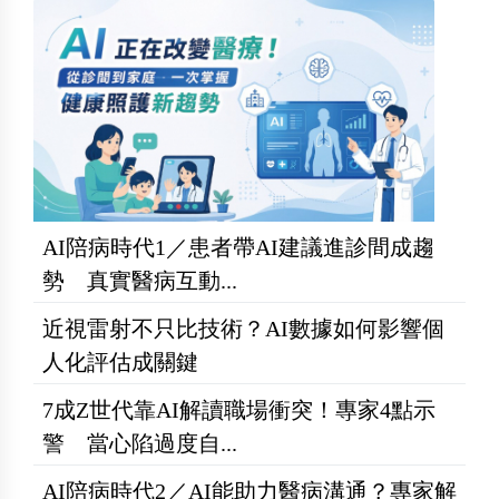
AI陪病時代1／患者帶AI建議進診間成趨
勢 真實醫病互動...
近視雷射不只比技術？AI數據如何影響個
人化評估成關鍵
7成Z世代靠AI解讀職場衝突！專家4點示
警 當心陷過度自...
AI陪病時代2／AI能助力醫病溝通？專家解