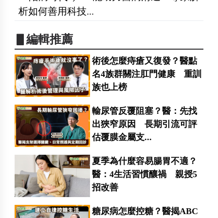
析如何善用科技...
▋編輯推薦
術後怎麼痔瘡又復發？醫點
名4族群關注肛門健康 重訓
族也上榜
輸尿管反覆阻塞？醫：先找
出狹窄原因 長期引流可評
估覆膜金屬支...
夏季為什麼容易腸胃不適？
醫：4生活習慣釀禍 親授5
招改善
糖尿病怎麼控糖？醫揭ABC