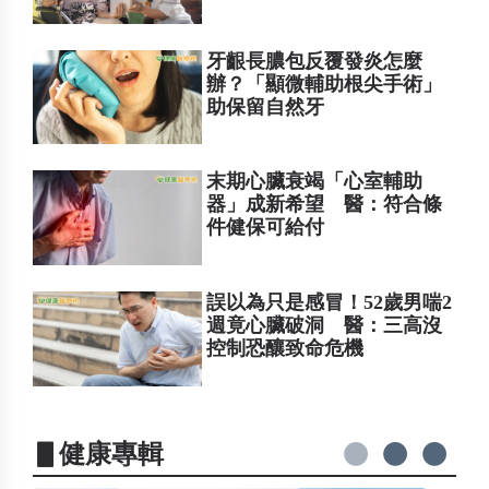
牙齦長膿包反覆發炎怎麼
辦？「顯微輔助根尖手術」
助保留自然牙
末期心臟衰竭「心室輔助
器」成新希望 醫：符合條
件健保可給付
誤以為只是感冒！52歲男喘2
週竟心臟破洞 醫：三高沒
控制恐釀致命危機
▋健康專輯