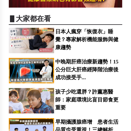
▋大家都在看
日本人瘋穿「恢復衣」睡
覺？專家解析機能服飾與健
康趨勢
中晚期肝癌治療新趨勢！15
公分巨大肝癌經降階治療後
成功接受手...
孩子少吃還胖？許薰惠醫
師：家庭環境比盲目節食更
重要
早期攝護腺癌增 患者生活
品質也受重視！三總解析