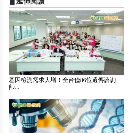
▋延伸閱讀
基因檢測需求大增！全台僅86位遺傳諮詢
師...