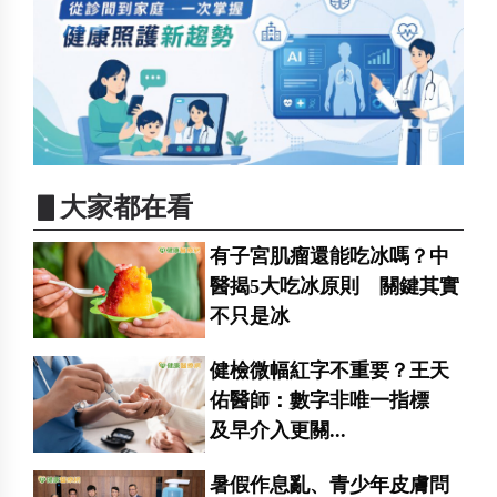
▋大家都在看
有子宮肌瘤還能吃冰嗎？中
醫揭5大吃冰原則 關鍵其實
不只是冰
健檢微幅紅字不重要？王天
佑醫師：數字非唯一指標
及早介入更關...
暑假作息亂、青少年皮膚問