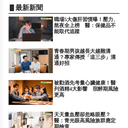
▋最新新聞
職場5大傷肝習慣曝！壓力、
熬夜全上榜 醫：保健品不
能取代追蹤
青春期男孩越長大越難溝
通？專家傳授「這三步」溝
通好招
被勸酒先考量心臟健康！醫
列酒精4大影響 宿醉期風險
更高
天天量血壓卻忽略眼壓？
醫：青光眼高風險族群應定
期檢查