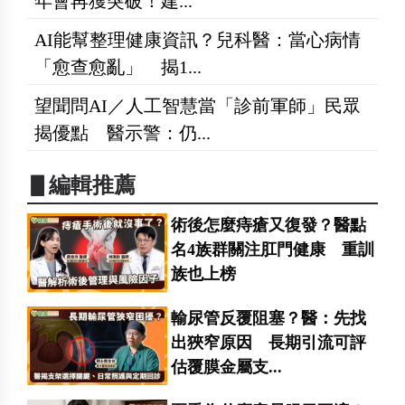
年會再獲突破！建...
AI能幫整理健康資訊？兒科醫：當心病情
「愈查愈亂」 揭1...
望聞問AI／人工智慧當「診前軍師」民眾
揭優點 醫示警：仍...
▋編輯推薦
術後怎麼痔瘡又復發？醫點
名4族群關注肛門健康 重訓
族也上榜
輸尿管反覆阻塞？醫：先找
出狹窄原因 長期引流可評
估覆膜金屬支...