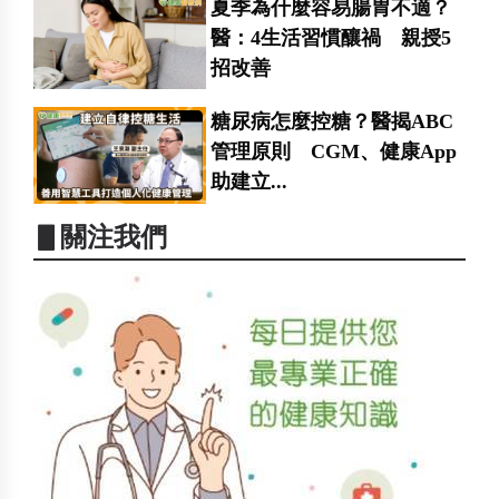
夏季為什麼容易腸胃不適？
醫：4生活習慣釀禍 親授5
招改善
糖尿病怎麼控糖？醫揭ABC
管理原則 CGM、健康App
助建立...
▋關注我們