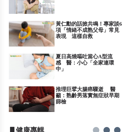
黃仁勳的話掀共鳴！專家談6
項「情緒不成熟父母」常見
表現 這樣自救
夏日高燒嘔吐當心A型流
感 醫：小心「全家連環
中」
推理巨擘大腸癌驟逝 醫
籲：熟齡男落實無症狀早期
篩檢
▋健康專輯