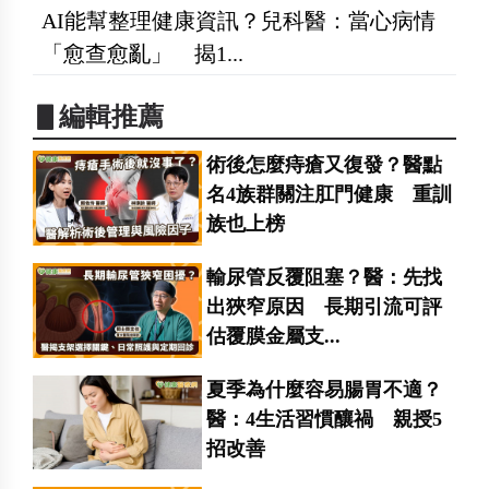
AI能幫整理健康資訊？兒科醫：當心病情
「愈查愈亂」 揭1...
▋編輯推薦
術後怎麼痔瘡又復發？醫點
名4族群關注肛門健康 重訓
族也上榜
輸尿管反覆阻塞？醫：先找
出狹窄原因 長期引流可評
估覆膜金屬支...
夏季為什麼容易腸胃不適？
醫：4生活習慣釀禍 親授5
招改善