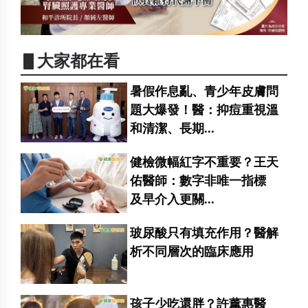
▋大家都在看
暑假作息亂、青少年皮膚問
題大爆發！醫：抑痘重視溫
和清潔、長期...
健檢微幅紅字不重要？王天
佑醫師：數字非唯一指標
及早介入更關...
玻尿酸只有填充作用？醫解
析不同層次的臨床應用
孩子少吃還胖？許薰惠醫