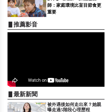
師：家庭環境比盲目節食更
重要
▋推薦影音
▋最新新聞
被外遇後如何走出來？她親
曝走過5階段心理歷程