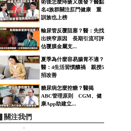
術後怎麼痔瘡又復發？醫點
名4族群關注肛門健康 重
訓族也上榜
輸尿管反覆阻塞？醫：先找
出狹窄原因 長期引流可評
估覆膜金屬支...
夏季為什麼容易腸胃不適？
醫：4生活習慣釀禍 親授5
招改善
糖尿病怎麼控糖？醫揭
ABC管理原則 CGM、健
康App助建立...
▋關注我們