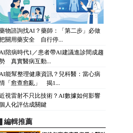
藥物諮詢找AI？藥師：「第二步」必做
把關用藥安全 自行停...
AI陪病時代1／患者帶AI建議進診間成趨
勢 真實醫病互動...
AI能幫整理健康資訊？兒科醫：當心病
情「愈查愈亂」 揭1...
近視雷射不只比技術？AI數據如何影響
個人化評估成關鍵
▋編輯推薦