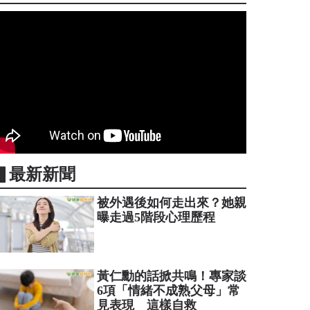
▋最新新聞
被外遇後如何走出來？她親
曝走過5階段心理歷程
黃仁勳的話掀共鳴！專家談
6項「情緒不成熟父母」常
見表現 這樣自救