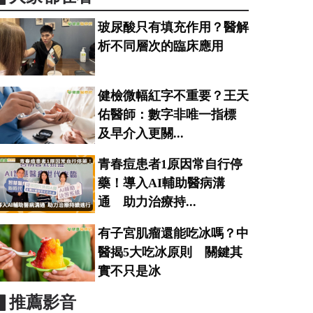
玻尿酸只有填充作用？醫解
析不同層次的臨床應用
健檢微幅紅字不重要？王天
佑醫師：數字非唯一指標
及早介入更關...
青春痘患者1原因常自行停
藥！導入AI輔助醫病溝
通 助力治療持...
有子宮肌瘤還能吃冰嗎？中
醫揭5大吃冰原則 關鍵其
實不只是冰
▋推薦影音