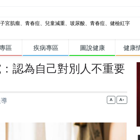
子宮肌瘤
、
青春痘
、
兒童減重
、
玻尿酸
、
青春痘
、
健檢紅字
專區
疾病專區
圖說健康
健康
究：認為自己對別人不重要
報導
+