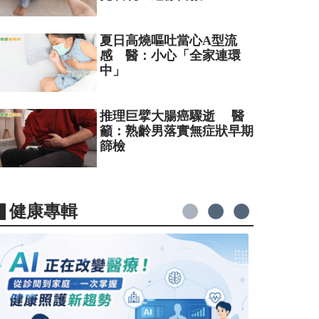
夏日高燒嘔吐當心A型流
感 醫：小心「全家連環
中」
推理巨擘大腸癌驟逝 醫
籲：熟齡男落實無症狀早期
篩檢
▋健康專輯