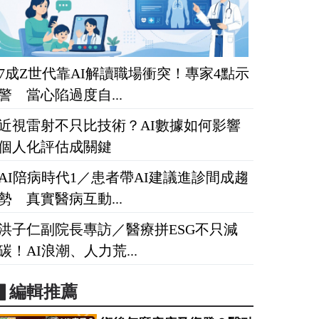
7成Z世代靠AI解讀職場衝突！專家4點示
警 當心陷過度自...
近視雷射不只比技術？AI數據如何影響
個人化評估成關鍵
AI陪病時代1／患者帶AI建議進診間成趨
勢 真實醫病互動...
洪子仁副院長專訪／醫療拼ESG不只減
碳！AI浪潮、人力荒...
▋編輯推薦