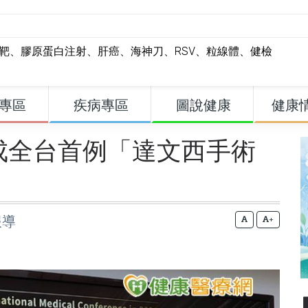
標靶
、
膠原蛋白注射
、
肝癌
、
海神刀
、
RSV
、
粒線體
、
健檢
專區
疾病專區
圖說健康
健康
成全台首例「達文西手術
報導
+