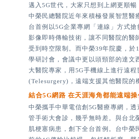
邁入5G世代，大家只想到上網更順
中榮民總醫院近年來積極發展智慧醫療
台首例以5G企業專網「連線」方式搶
影像即時傳輸技術，讓不同醫院的醫
受到時空限制。而中榮39年院慶，於10
學研討會，會議中更以頭頸部的達文
大醫院專家，用5G手機線上進行遠
(Telesurgery)，遠端支援其他醫
結合5G
網路
在天涯海角都能遠端操
中榮攜手中華電信創5G醫療專網，透
管手術大會診，幾乎無時差。與台北
肌梗塞病患，創下全台首例。台中榮