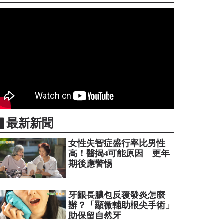
▋最新新聞
女性失智症盛行率比男性
高！醫揭4可能原因 更年
期後應警惕
牙齦長膿包反覆發炎怎麼
辦？「顯微輔助根尖手術」
助保留自然牙