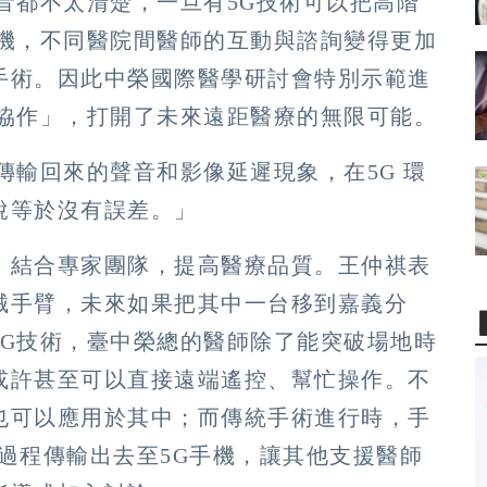
音都不太清楚，一旦有5G技術可以把高階
手機，不同醫院間醫師的互動與諮詢變得更加
手術。因此中榮國際醫學研討會特別示範進
程協作」，打開了未來遠距醫療的無限可能。
傳輸回來的聲音和影像延遲現象，在5G 環
說等於沒有誤差。」
，結合專家團隊，提高醫療品質。王仲祺表
械手臂，未來如果把其中一台移到嘉義分
5G技術，臺中榮總的醫師除了能突破場地時
或許甚至可以直接遠端遙控、幫忙操作。不
也可以應用於其中；而傳統手術進行時，手
過程傳輸出去至5G手機，讓其他支援醫師