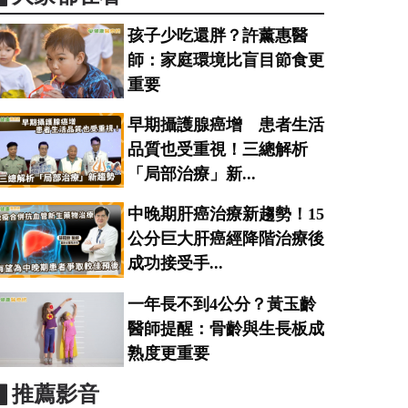
孩子少吃還胖？許薰惠醫
師：家庭環境比盲目節食更
重要
早期攝護腺癌增 患者生活
品質也受重視！三總解析
「局部治療」新...
中晚期肝癌治療新趨勢！15
公分巨大肝癌經降階治療後
成功接受手...
一年長不到4公分？黃玉齡
醫師提醒：骨齡與生長板成
熟度更重要
▋推薦影音