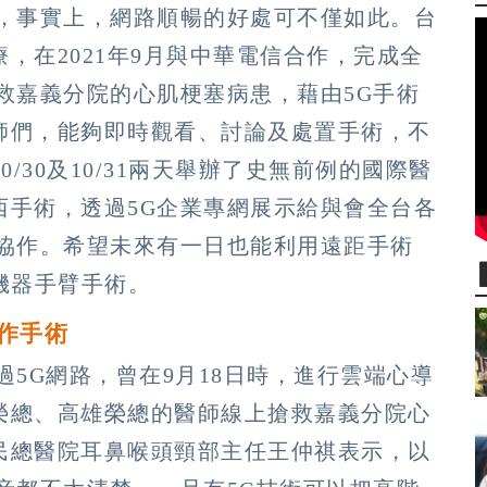
暢，事實上，網路順暢的好處可不僅如此。台
，在2021年9月與中華電信合作，完成全
救嘉義分院的心肌梗塞病患，藉由5G手術
師們，能夠即時觀看、討論及處置手術，不
/30及10/31兩天舉辦了史無前例的國際醫
西手術，透過5G企業專網展示給與會全台各
程協作。希望未來有一日也能利用遠距手術
院的機器手臂手術。
作手術
過5G網路，曾在9月18日時，進行雲端心導
榮總、高雄榮總的醫師線上搶救嘉義分院心
民總醫院耳鼻喉頭頸部主任王仲祺表示，以