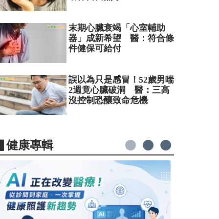
末期心臟衰竭「心室輔助
器」成新希望 醫：符合條
件健保可給付
誤以為只是感冒！52歲男喘
2週竟心臟破洞 醫：三高
沒控制恐釀致命危機
▋健康專輯