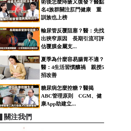
術後怎麼痔瘡又復發？醫點
名4族群關注肛門健康 重
訓族也上榜
輸尿管反覆阻塞？醫：先找
出狹窄原因 長期引流可評
估覆膜金屬支...
夏季為什麼容易腸胃不適？
醫：4生活習慣釀禍 親授5
招改善
糖尿病怎麼控糖？醫揭
ABC管理原則 CGM、健
康App助建立...
▋關注我們