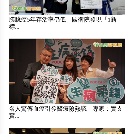
胰臟癌5年存活率仍低 國衛院發現「1新
標...
名人驚傳血癌引發醫療險熱議 專家：實支
實...