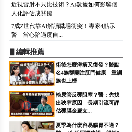
近視雷射不只比技術？AI數據如何影響個
人化評估成關鍵
7成Z世代靠AI解讀職場衝突！專家4點示
警 當心陷過度自...
▋編輯推薦
術後怎麼痔瘡又復發？醫點
名4族群關注肛門健康 重訓
族也上榜
輸尿管反覆阻塞？醫：先找
出狹窄原因 長期引流可評
估覆膜金屬支...
夏季為什麼容易腸胃不適？