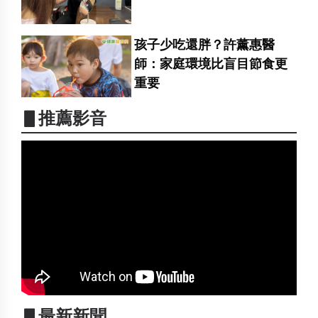
孩子少吃還胖？許薰惠醫
師：家庭環境比盲目節食更
重要
▋推薦影音
▋最新新聞