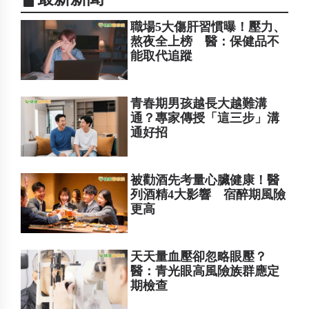
職場5大傷肝習慣曝！壓力、
熬夜全上榜 醫：保健品不
能取代追蹤
青春期男孩越長大越難溝
通？專家傳授「這三步」溝
通好招
被勸酒先考量心臟健康！醫
列酒精4大影響 宿醉期風險
更高
天天量血壓卻忽略眼壓？
醫：青光眼高風險族群應定
期檢查