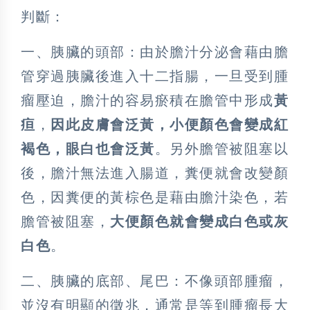
判斷：
一、胰臟的頭部：由於膽汁分泌會藉由膽
管穿過胰臟後進入十二指腸，一旦受到腫
瘤壓迫，膽汁的容易瘀積在膽管中形成
黃
疸
，
因此皮膚會泛黃，小便顏色會變成紅
褐色，眼白也會泛黃
。另外膽管被阻塞以
後，膽汁無法進入腸道，糞便就會改變顏
色，因糞便的黃棕色是藉由膽汁染色，若
膽管被阻塞，
大便顏色就會變成白色或灰
白色
。
二、胰臟的底部、尾巴：不像頭部腫瘤，
並沒有明顯的徵兆，通常是等到腫瘤長大