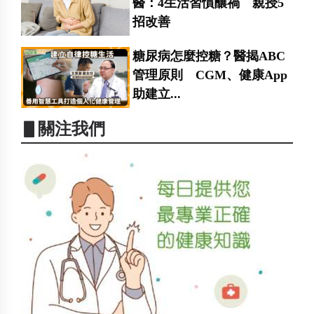
醫：4生活習慣釀禍 親授5
招改善
糖尿病怎麼控糖？醫揭ABC
管理原則 CGM、健康App
助建立...
▋關注我們