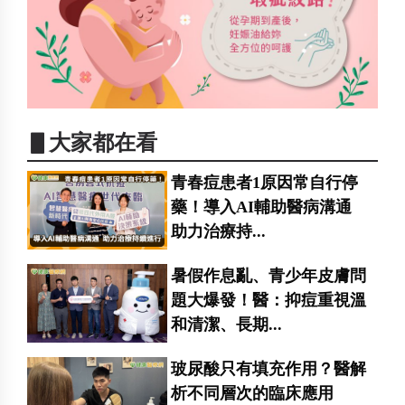
▋大家都在看
青春痘患者1原因常自行停
藥！導入AI輔助醫病溝通
助力治療持...
暑假作息亂、青少年皮膚問
題大爆發！醫：抑痘重視溫
和清潔、長期...
玻尿酸只有填充作用？醫解
析不同層次的臨床應用