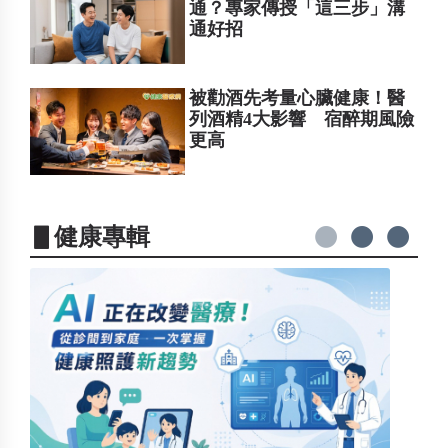
通？專家傳授「這三步」溝
通好招
被勸酒先考量心臟健康！醫
列酒精4大影響 宿醉期風險
更高
▋健康專輯