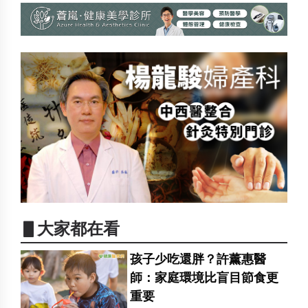
▋大家都在看
孩子少吃還胖？許薰惠醫
師：家庭環境比盲目節食更
重要