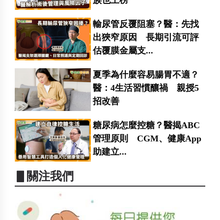
族也上榜
輸尿管反覆阻塞？醫：先找
出狹窄原因 長期引流可評
估覆膜金屬支...
夏季為什麼容易腸胃不適？
醫：4生活習慣釀禍 親授5
招改善
糖尿病怎麼控糖？醫揭ABC
管理原則 CGM、健康App
助建立...
▋關注我們