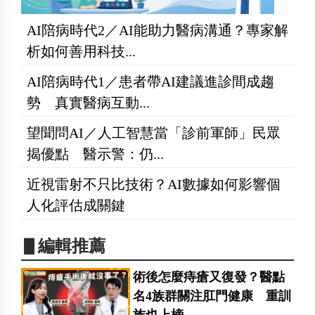
AI陪病時代2／AI能助力醫病溝通？專家解
析如何善用科技...
AI陪病時代1／患者帶AI建議進診間成趨
勢 真實醫病互動...
望聞問AI／人工智慧當「診前軍師」民眾
揭優點 醫示警：仍...
近視雷射不只比技術？AI數據如何影響個
人化評估成關鍵
▋編輯推薦
術後怎麼痔瘡又復發？醫點
名4族群關注肛門健康 重訓