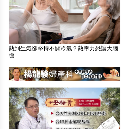
熱到生氣卻堅持不開冷氣？熱壓力恐讓大腦
瞻...