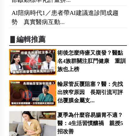
AI陪病時代1／患者帶AI建議進診間成趨
勢 真實醫病互動...
▋編輯推薦
術後怎麼痔瘡又復發？醫點
名4族群關注肛門健康 重訓
族也上榜
輸尿管反覆阻塞？醫：先找
出狹窄原因 長期引流可評
估覆膜金屬支...
夏季為什麼容易腸胃不適？
醫：4生活習慣釀禍 親授5
招改善