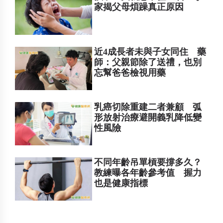
家揭父母煩躁真正原因
近4成長者未與子女同住 藥
師：父親節除了送禮，也別
忘幫爸爸檢視用藥
乳癌切除重建二者兼顧 弧
形放射治療避開義乳降低變
性風險
不同年齡吊單槓要撐多久？
教練曝各年齡參考值 握力
也是健康指標