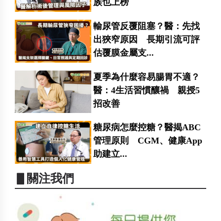
族也上榜
輸尿管反覆阻塞？醫：先找
出狹窄原因 長期引流可評
估覆膜金屬支...
夏季為什麼容易腸胃不適？
醫：4生活習慣釀禍 親授5
招改善
糖尿病怎麼控糖？醫揭ABC
管理原則 CGM、健康App
助建立...
▋關注我們