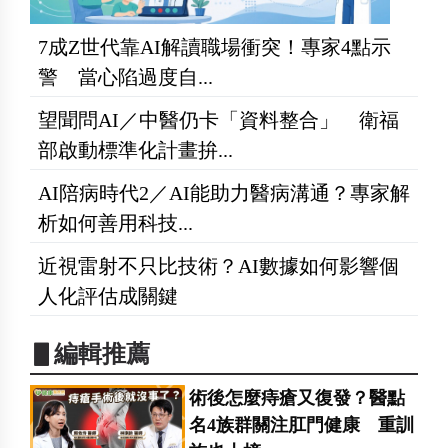
7成Z世代靠AI解讀職場衝突！專家4點示
警 當心陷過度自...
望聞問AI／中醫仍卡「資料整合」 衛福
部啟動標準化計畫拚...
AI陪病時代2／AI能助力醫病溝通？專家解
析如何善用科技...
近視雷射不只比技術？AI數據如何影響個
人化評估成關鍵
▋編輯推薦
術後怎麼痔瘡又復發？醫點
名4族群關注肛門健康 重訓