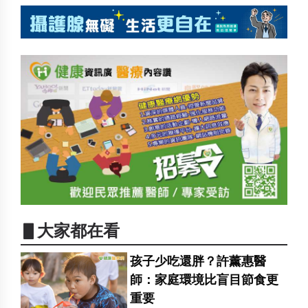
▋大家都在看
孩子少吃還胖？許薰惠醫
師：家庭環境比盲目節食更
重要