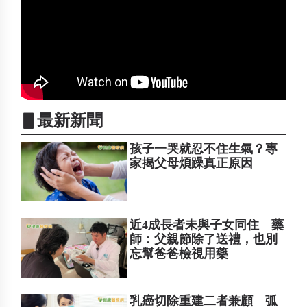
▋最新新聞
孩子一哭就忍不住生氣？專
家揭父母煩躁真正原因
近4成長者未與子女同住 藥
師：父親節除了送禮，也別
忘幫爸爸檢視用藥
乳癌切除重建二者兼顧 弧