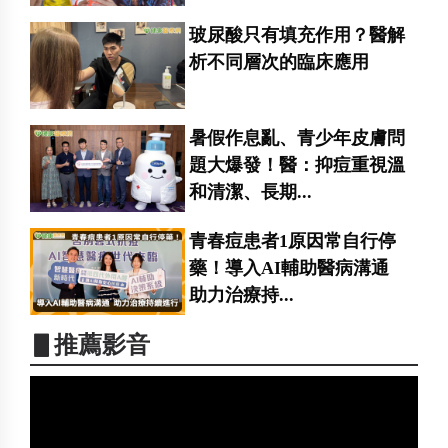
玻尿酸只有填充作用？醫解
析不同層次的臨床應用
暑假作息亂、青少年皮膚問
題大爆發！醫：抑痘重視溫
和清潔、長期...
青春痘患者1原因常自行停
藥！導入AI輔助醫病溝通
助力治療持...
▋推薦影音