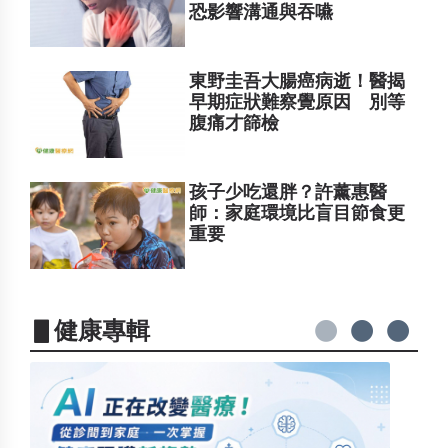
恐影響溝通與吞嚥
東野圭吾大腸癌病逝！醫揭
早期症狀難察覺原因 別等
腹痛才篩檢
孩子少吃還胖？許薰惠醫
師：家庭環境比盲目節食更
重要
▋健康專輯