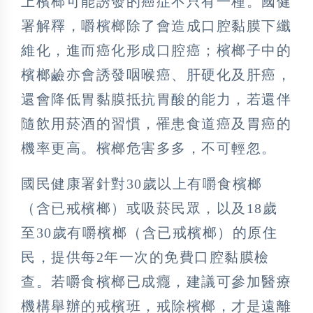
上檳榔可能誘發的癌症不只有一種。國健
署解釋，嚼檳榔除了會造成口腔黏膜下纖
維化，進而癌化形成口腔癌；檳榔子中的
檳榔鹼亦會誘發咽喉癌、肝硬化及肝癌，
還會降低胃黏膜抵抗胃酸的能力，若還伴
隨飲用菸酒的習慣，罹患食道癌及胃癌的
機率更高。檳榔危害多多，不可輕忽。
國民健康署針對30歲以上有嚼食檳榔
（含已戒檳榔）或吸菸民眾，以及18歲
至30歲有嚼檳榔（含已戒檳榔）的原住
民，提供每2年一次的免費口腔黏膜檢
查。若嚼食檳榔已成癮，建議可參加醫療
機構舉辦的戒檳班，戒除檳榔，才是遠離