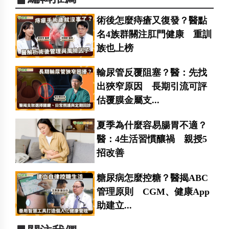
術後怎麼痔瘡又復發？醫點
名4族群關注肛門健康 重訓
族也上榜
輸尿管反覆阻塞？醫：先找
出狹窄原因 長期引流可評
估覆膜金屬支...
夏季為什麼容易腸胃不適？
醫：4生活習慣釀禍 親授5
招改善
糖尿病怎麼控糖？醫揭ABC
管理原則 CGM、健康App
助建立...