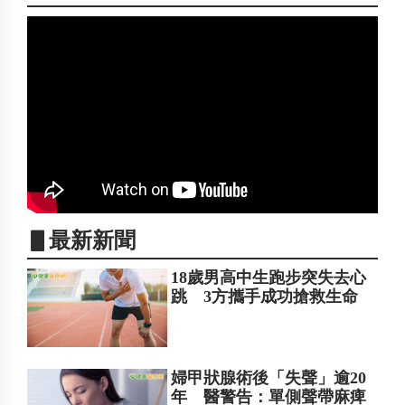
▋最新新聞
18歲男高中生跑步突失去心
跳 3方攜手成功搶救生命
婦甲狀腺術後「失聲」逾20
年 醫警告：單側聲帶麻痺