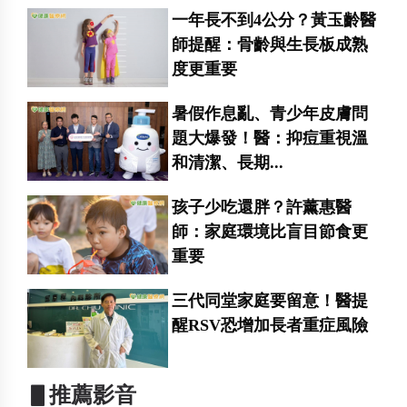
一年長不到4公分？黃玉齡醫
師提醒：骨齡與生長板成熟
度更重要
暑假作息亂、青少年皮膚問
題大爆發！醫：抑痘重視溫
和清潔、長期...
孩子少吃還胖？許薰惠醫
師：家庭環境比盲目節食更
重要
三代同堂家庭要留意！醫提
醒RSV恐增加長者重症風險
▋推薦影音