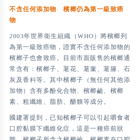
不含任何添加物 檳榔仍為第一級致癌
物
2003年世界衛生組織（WHO）將檳榔列
為第一級致癌物，證實不含任何添加物的
檳榔子也會致癌。目前市面販售的檳榔通
常含有：檳榔子、荖花、荖葉、荖籐、石
灰及香料等。其中檳榔子（無任何其他添
加物）含有多酚化合物、檳榔鹼、檳榔
素、粗纖維、脂肪、醣類等成分。
國建署提到，已知檳榔子可以引起嚼食者
口腔黏膜下纖維化症，這是一種癌前狀
態。檳榔子所含之檳榔鹼、檳榔素在口腔