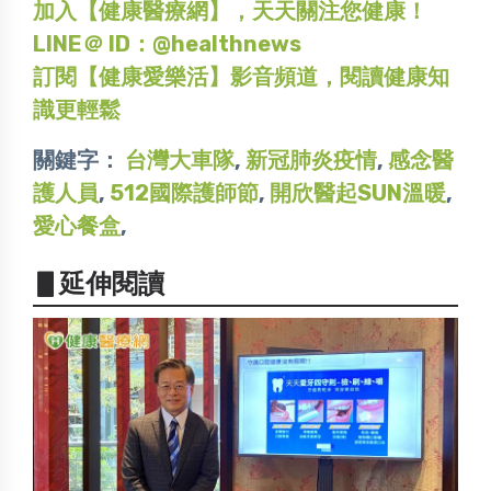
加入【健康醫療網】，天天關注您健康！
LINE＠ ID：@healthnews
訂閱【健康愛樂活】影音頻道，閱讀健康知
識更輕鬆
關鍵字：
台灣大車隊
,
新冠肺炎疫情
,
感念醫
護人員
,
512國際護師節
,
開欣醫起SUN溫暖
,
愛心餐盒
,
▋延伸閱讀