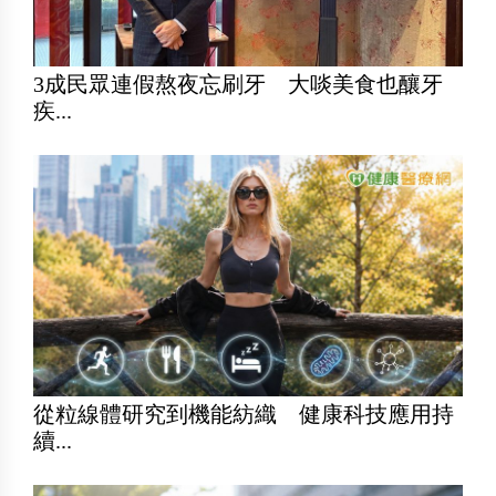
3成民眾連假熬夜忘刷牙 大啖美食也釀牙
疾...
從粒線體研究到機能紡織 健康科技應用持
續...