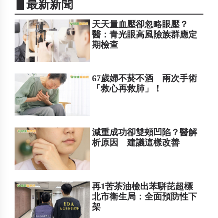
▋最新新聞
天天量血壓卻忽略眼壓？
醫：青光眼高風險族群應定
期檢查
67歲婦不菸不酒 兩次手術
「救心再救肺」！
減重成功卻雙頰凹陷？醫解
析原因 建議這樣改善
再1苦茶油檢出苯駢芘超標
北市衛生局：全面預防性下
架