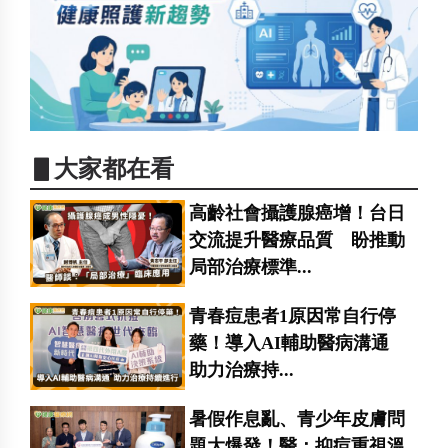
▋大家都在看
高齡社會攝護腺癌增！台日
交流提升醫療品質 盼推動
局部治療標準...
青春痘患者1原因常自行停
藥！導入AI輔助醫病溝通
助力治療持...
暑假作息亂、青少年皮膚問
題大爆發！醫：抑痘重視溫