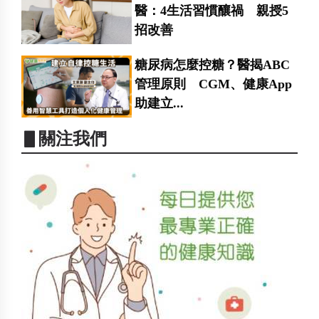
醫：4生活習慣釀禍 親授5
招改善
糖尿病怎麼控糖？醫揭ABC
管理原則 CGM、健康App
助建立...
▋關注我們