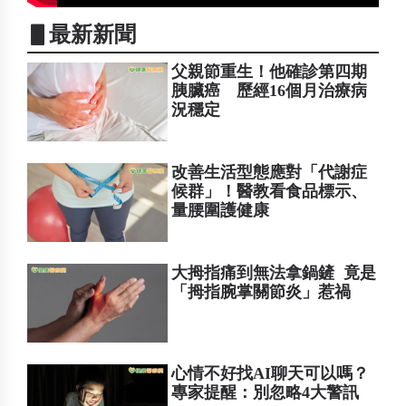
▋最新新聞
父親節重生！他確診第四期
胰臟癌 歷經16個月治療病
況穩定
改善生活型態應對「代謝症
候群」！醫教看食品標示、
量腰圍護健康
大拇指痛到無法拿鍋鏟 竟是
「拇指腕掌關節炎」惹禍
心情不好找AI聊天可以嗎？
專家提醒：別忽略4大警訊