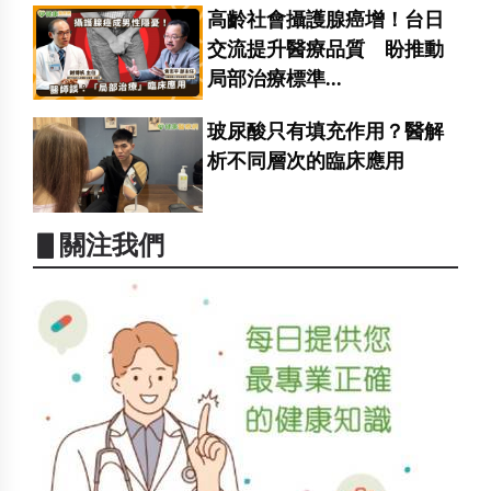
高齡社會攝護腺癌增！台日
交流提升醫療品質 盼推動
局部治療標準...
玻尿酸只有填充作用？醫解
析不同層次的臨床應用
▋關注我們