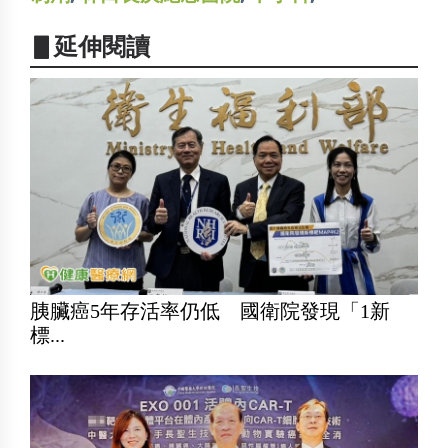
▋延伸閱讀
胰臟癌5年存活率仍低 國衛院發現「1新
標...