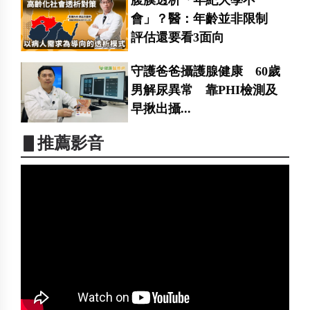
腹膜透析「年紀大學不
會」？醫：年齡並非限制
評估還要看3面向
守護爸爸攝護腺健康 60歲
男解尿異常 靠PHI檢測及
早揪出攝...
▋推薦影音