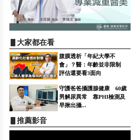
▋大家都在看
腹膜透析「年紀大學不
會」？醫：年齡並非限制
評估還要看3面向
守護爸爸攝護腺健康 60歲
男解尿異常 靠PHI檢測及
早揪出攝...
▋推薦影音