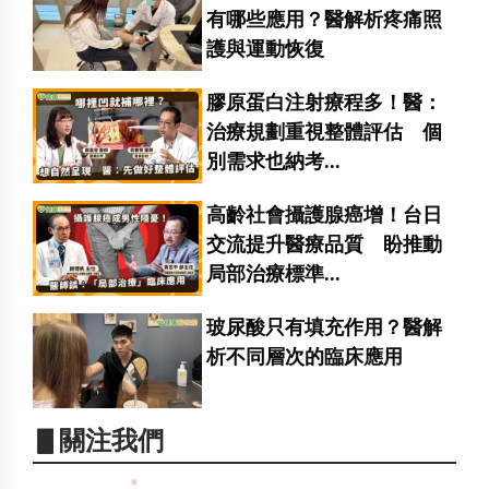
有哪些應用？醫解析疼痛照
護與運動恢復
膠原蛋白注射療程多！醫：
治療規劃重視整體評估 個
別需求也納考...
高齡社會攝護腺癌增！台日
交流提升醫療品質 盼推動
局部治療標準...
玻尿酸只有填充作用？醫解
析不同層次的臨床應用
▋關注我們