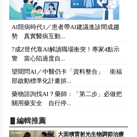
AI陪病時代1／患者帶AI建議進診間成趨
勢 真實醫病互動...
7成Z世代靠AI解讀職場衝突！專家4點示
警 當心陷過度自...
望聞問AI／中醫仍卡「資料整合」 衛福
部啟動標準化計畫拚...
藥物諮詢找AI？藥師：「第二步」必做把
關用藥安全 自行停...
▋編輯推薦
大面積雷射光生物調節治療