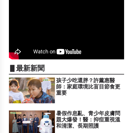
▋最新新聞
孩子少吃還胖？許薰惠醫
師：家庭環境比盲目節食更
重要
暑假作息亂、青少年皮膚問
題大爆發！醫：抑痘重視溫
和清潔、長期照護