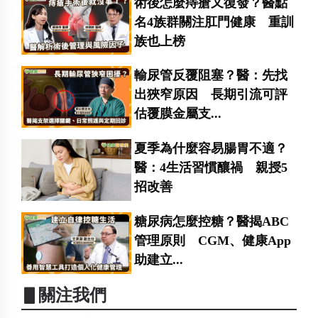
術後怎麼痔瘡又復發？醫點
名4族群關注肛門健康 重訓
族也上榜
輸尿管反覆阻塞？醫：先找
出狹窄原因 長期引流可評
估覆膜金屬支...
夏季為什麼容易腸胃不適？
醫：4生活習慣釀禍 親授5
招改善
糖尿病怎麼控糖？醫揭ABC
管理原則 CGM、健康App
助建立...
▋關注我們