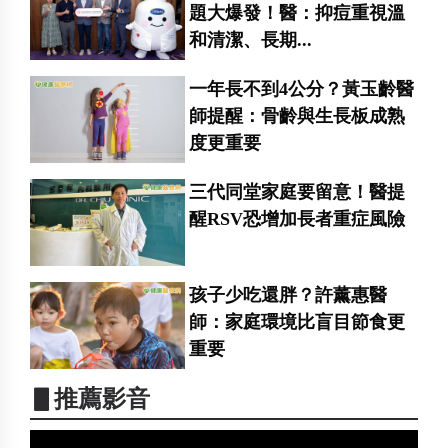
題大爆發！醫：抑痘重視溫
和清潔、長期...
一年長不到4公分？黃玉齡醫
師提醒：骨齡與生長板成熟
度更重要
三代同堂家庭要留意！醫提
醒RSV恐增加長者重症風險
孩子少吃還胖？許薰惠醫
師：家庭環境比盲目節食更
重要
▋推薦影音