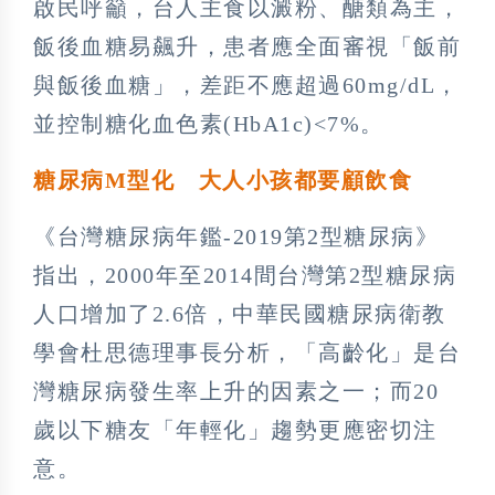
啟民呼籲，台人主食以澱粉、醣類為主，
飯後血糖易飆升，患者應全面審視「飯前
與飯後血糖」，差距不應超過60mg/dL，
並控制糖化血色素(HbA1c)<7%。
糖尿病M
型化 大人小孩都要顧飲食
《台灣糖尿病年鑑-2019第2型糖尿病》
指出，2000年至2014間台灣第2型糖尿病
人口增加了2.6倍，中華民國糖尿病衛教
學會杜思德理事長分析，「高齡化」是台
灣糖尿病發生率上升的因素之一；而20
歲以下糖友「年輕化」趨勢更應密切注
意。