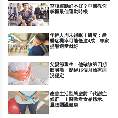
空腹運動好不好？中醫教你
掌握最佳運動時機
年輕人周末補眠！研究：憂
鬱症機率可能低逾4成 專家
提醒適當就好
父親節重生！他確診第四期
胰臟癌 歷經16個月治療病
況穩定
改善生活型態應對「代謝症
候群」！醫教看食品標示、
量腰圍護健康