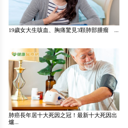
19歲女大生咳血、胸痛驚見3顆肺部腫瘤 ...
肺癌長年居十大死因之冠！最新十大死因出
爐...