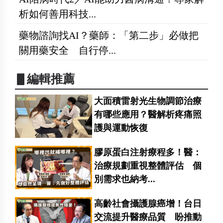
析如何善用科技...
藥物諮詢找AI？藥師：「第二步」必做把
關用藥安全 自行停...
▋編輯推薦
大面積雷射光生物調節治療
有哪些應用？醫解析疼痛照
護與運動恢復
膠原蛋白注射療程多！醫：
治療規劃重視整體評估 個
別需求也納考...
高齡社會攝護腺癌增！台日
交流提升醫療品質 盼推動