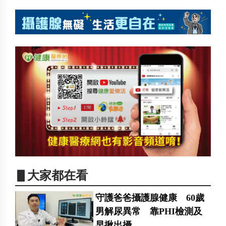
▋大家都在看
守護爸爸攝護腺健康 60歲
男解尿異常 靠PHI檢測及
早揪出攝...