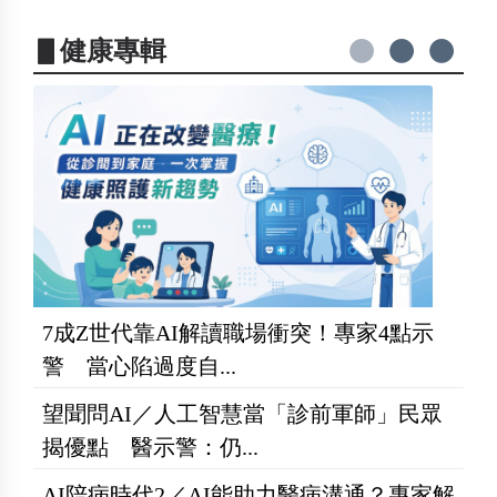
▋健康專輯
7成Z世代靠AI解讀職場衝突！專家4點示
警 當心陷過度自...
望聞問AI／人工智慧當「診前軍師」民眾
揭優點 醫示警：仍...
AI陪病時代2／AI能助力醫病溝通？專家解