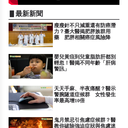
▋最新新聞
瘦瘦針不只減重還有防癌潛
力？臺大醫揭肥胖族群用
藥 肥胖相關癌症風險降
嬰兒黃疸到兒童脂肪肝都別
輕忽！醫揭不同年齡「肝病
警訊」
天天手麻、半夜痛醒？醫示
警腕隧道症候群 女性發生
率最高增10倍
鬼月禁忌引焦慮症候群？醫
教你破除強迫症狀與焦慮迷