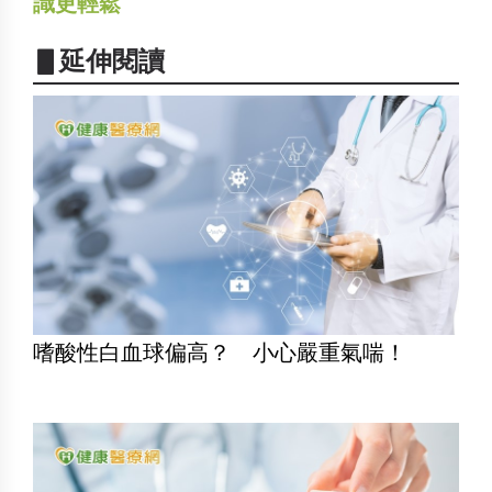
識更輕鬆
▋延伸閱讀
嗜酸性白血球偏高？ 小心嚴重氣喘！