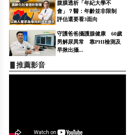
腹膜透析「年紀大學不
會」？醫：年齡並非限制
評估還要看3面向
守護爸爸攝護腺健康 60歲
男解尿異常 靠PHI檢測及
早揪出攝...
▋推薦影音