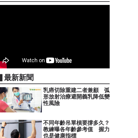
▋最新新聞
乳癌切除重建二者兼顧 弧
形放射治療避開義乳降低變
性風險
不同年齡吊單槓要撐多久？
教練曝各年齡參考值 握力
也是健康指標