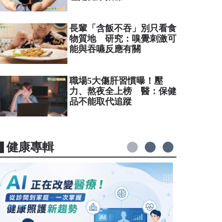
長輩「含飯不吞」別只看食
物質地 研究：嗅覺刺激可
能與吞嚥反應有關
職場5大傷肝習慣曝！壓
力、熬夜全上榜 醫：保健
品不能取代追蹤
▋健康專輯