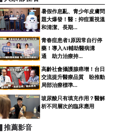
暑假作息亂、青少年皮膚問
題大爆發！醫：抑痘重視溫
和清潔、長期...
青春痘患者1原因常自行停
藥！導入AI輔助醫病溝
通 助力治療持...
高齡社會攝護腺癌增！台日
交流提升醫療品質 盼推動
局部治療標準...
玻尿酸只有填充作用？醫解
析不同層次的臨床應用
▋推薦影音