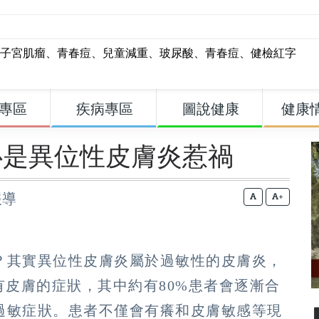
子宮肌瘤
、
青春痘
、
兒童減重
、
玻尿酸
、
青春痘
、
健檢紅字
專區
疾病專區
圖說健康
健康
心是異位性皮膚炎惹禍
報導
+
？其實異位性皮膚炎屬於過敏性的皮膚炎，
有皮膚的症狀，其中約有80%患者會逐漸合
過敏症狀。患者不僅會有癢和皮膚敏感等現