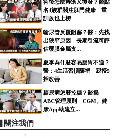
術後怎麼痔瘡又復發？醫點
名4族群關注肛門健康 重
訓族也上榜
輸尿管反覆阻塞？醫：先找
出狹窄原因 長期引流可評
估覆膜金屬支...
夏季為什麼容易腸胃不適？
醫：4生活習慣釀禍 親授5
招改善
糖尿病怎麼控糖？醫揭
ABC管理原則 CGM、健
康App助建立...
▋關注我們