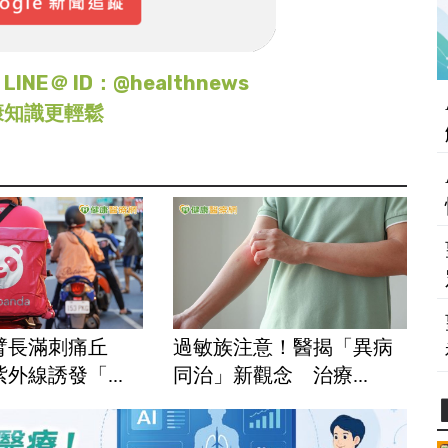
＠ ID：@healthnews
康知識更輕鬆
臂長滿刺痛丘
過敏族注意！醫揭「異病
外線誘發「...
同治」新觀念 治療...